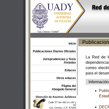
Publicacione
Inicio
Publicaciones Diarios Oficiales
La Red de In
Jurisprudencias y Tesis
dependencia
Aisladas
correo electr
Enlaces
para el desar
Otros enlaces
Información
Página del
Abogado General
Publi
Estad
Dirección de Asuntos Jurídicos
Calle 57 No 491 A x 60 y
62
DECRE
Col. Centro, C.P. 97000