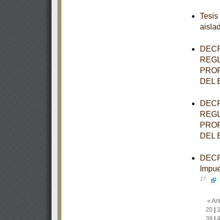
Tesis
aisla
DECR
REGL
PROF
DEL 
DECR
REGL
PROF
DEL 
DECRE
Impue
17
« Ant
20
|
39
|