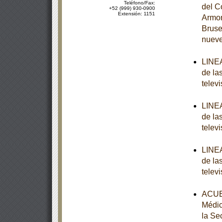
Teléfono/Fax:
del C
+52 (999) 930-0900
Extensión: 1151
Armon
Bruse
nuev
LINEA
de la
televi
LINEA
de la
televi
LINEA
de la
televi
ACUER
Médic
la Se