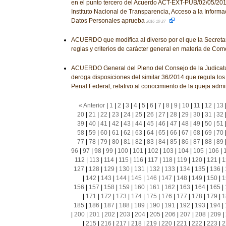
en el punto tercero del Acuerdo ACT-EXT-PUB/02/05/2016
Instituto Nacional de Transparencia, Acceso a la Informa
Datos Personales aprueba
2016-10-27
ACUERDO que modifica al diverso por el que la Secreta
reglas y criterios de carácter general en materia de Come
ACUERDO General del Pleno del Consejo de la Judicatu
deroga disposiciones del similar 36/2014 que regula los
Penal Federal, relativo al conocimiento de la queja admin
« Anterior
|
1
|
2
|
3
|
4
|
5
|
6
|
7
|
8
|
9
|
10
|
11
|
12
|
13
20
|
21
|
22
|
23
|
24
|
25
|
26
|
27
|
28
|
29
|
30
|
31
|
32
39
|
40
|
41
|
42
|
43
|
44
|
45
|
46
|
47
|
48
|
49
|
50
|
51
58
|
59
|
60
|
61
|
62
|
63
|
64
|
65
|
66
|
67
|
68
|
69
|
70
77
|
78
|
79
|
80
|
81
|
82
|
83
|
84
|
85
|
86
|
87
|
88
|
89
96
|
97
|
98
|
99
|
100
|
101
|
102
|
103
|
104
|
105
|
106
|
112
|
113
|
114
|
115
|
116
|
117
|
118
|
119
|
120
|
121
|
1
127
|
128
|
129
|
130
|
131
|
132
|
133
|
134
|
135
|
136
|
|
142
|
143
|
144
|
145
|
146
|
147
|
148
|
149
|
150
|
1
156
|
157
|
158
|
159
|
160
|
161
|
162
|
163
|
164
|
165
|
|
171
|
172
|
173
|
174
|
175
|
176
|
177
|
178
|
179
|
1
185
|
186
|
187
|
188
|
189
|
190
|
191
|
192
|
193
|
194
|
|
200
|
201
|
202
|
203
|
204
|
205
|
206
|
207
|
208
|
209
|
|
215
|
216
|
217
|
218
|
219
|
220
|
221
|
222
|
223
|
2