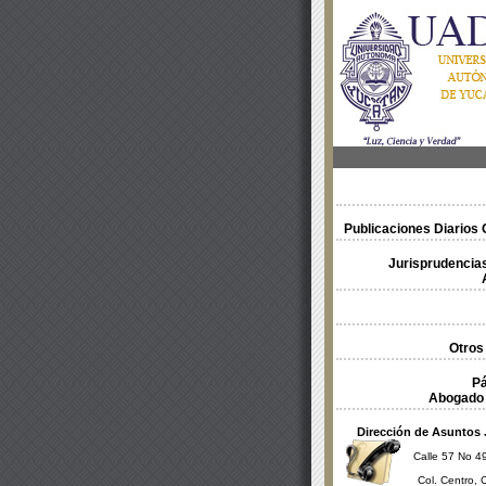
Publicaciones Diarios O
Jurisprudencias
Otros
Pá
Abogado 
Dirección de Asuntos 
Calle 57 No 49
Col. Centro, 