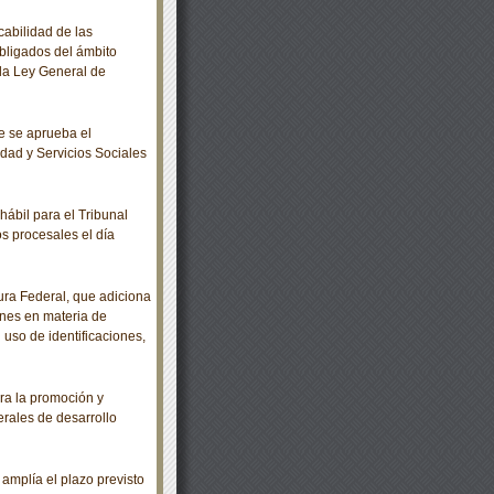
abilidad de las
bligados del ámbito
e la Ley General de
e se aprueba el
dad y Servicios Sociales
ábil para el Tribunal
os procesales el día
ra Federal, que adiciona
iones en materia de
 uso de identificaciones,
ra la promoción y
erales de desarrollo
mplía el plazo previsto