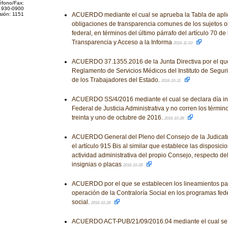
éfono/Fax:
 930-0900
sión: 1151
ACUERDO mediante el cual se aprueba la Tabla de aplic
obligaciones de transparencia comunes de los sujetos o
federal, en términos del último párrafo del artículo 70 d
Transparencia y Acceso a la Informa
2016-11-03
ACUERDO 37.1355.2016 de la Junta Directiva por el qu
Reglamento de Servicios Médicos del Instituto de Seguri
de los Trabajadores del Estado.
2016-10-31
ACUERDO SS/4/2016 mediante el cual se declara día inh
Federal de Justicia Administrativa y no corren los términ
treinta y uno de octubre de 2016.
2016-10-28
ACUERDO General del Pleno del Consejo de la Judicatu
el artículo 915 Bis al similar que establece las disposic
actividad administrativa del propio Consejo, respecto del
insignias o placas
2016-10-28
ACUERDO por el que se establecen los lineamientos pa
operación de la Contraloría Social en los programas fed
social.
2016-10-28
ACUERDO ACT-PUB/21/09/2016.04 mediante el cual se a