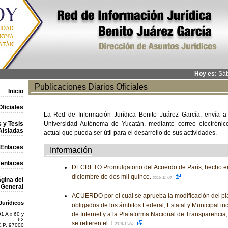
Hoy es:
Sáb
Publicaciones Diarios Oficiales
Inicio
ficiales
La Red de Información Jurídica Benito Juárez García, envía a
 y Tesis
Universidad Autónoma de Yucatán, mediante correo electrónico,
Aisladas
actual que pueda ser útil para el desarrollo de sus actividades.
Enlaces
Información
 enlaces
DECRETO Promulgatorio del Acuerdo de París, hecho en
diciembre de dos mil quince.
2016-11-04
gina del
General
ACUERDO por el cual se aprueba la modificación del pla
Jurídicos
obligados de los ámbitos Federal, Estatal y Municipal in
de Internet y a la Plataforma Nacional de Transparencia,
1 A x 60 y
62
se refieren el T
2016-11-04
C.P. 97000