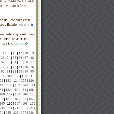
.02, mediante el cual el
ción y Protección de
ría de Economía emite
rcio Exterior.
2016-10-27
ra Federal que reforma y
 Centros de Justicia
istrativa.
2016-10-25
|
14
|
15
|
16
|
17
|
18
|
19
|
|
33
|
34
|
35
|
36
|
37
|
38
|
|
52
|
53
|
54
|
55
|
56
|
57
|
|
71
|
72
|
73
|
74
|
75
|
76
|
|
90
|
91
|
92
|
93
|
94
|
95
|
107
|
108
|
109
|
110
|
111
|
22
|
123
|
124
|
125
|
126
|
137
|
138
|
139
|
140
|
141
51
|
152
|
153
|
154
|
155
|
166
|
167
|
168
|
169
|
170
80
|
181
|
182
|
183
|
184
|
195
|
196
|
197
|
198
|
199
210
|
211
|
212
|
213
|
214
24
|
225
|
226
|
227
|
228
|