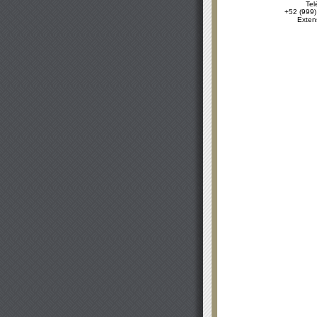
Tel
+52 (999)
Exten