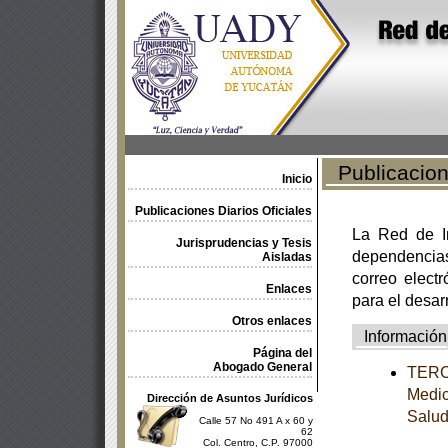
Publicacione
Inicio
Publicaciones Diarios Oficiales
La Red de In
Jurisprudencias y Tesis
dependencia
Aisladas
correo electr
Enlaces
para el desar
Otros enlaces
Información
Página del
Abogado General
TERCE
Medic
Dirección de Asuntos Jurídicos
Salu
Calle 57 No 491 A x 60 y
62
Col. Centro, C.P. 97000