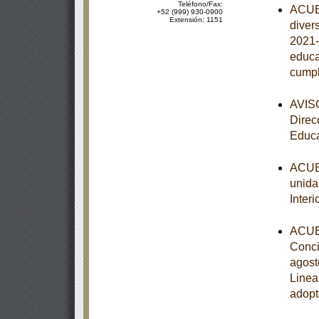
Teléfono/Fax:
ACUER
+52 (999) 930-0900
Extensión: 1151
diver
2021-
educa
cumpl
AVISO
Direc
Educa
ACUER
unida
Inter
ACUER
Conci
agost
Linea
adopt