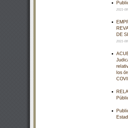
Publi
2021-08
EMPR
REVA
DE S
2021-08
ACUER
Judic
relat
los ór
COVID
RELAC
Públi
Publi
Estad