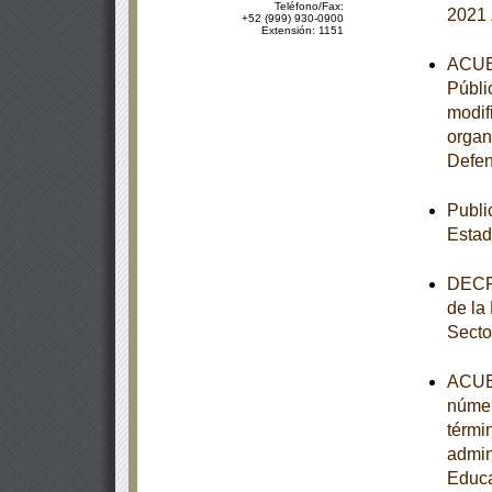
Teléfono/Fax:
2021
+52 (999) 930-0900
Extensión: 1151
ACUER
Públi
modif
organ
Defen
Publi
Estad
DECRE
de la
Secto
ACUER
númer
térmi
admin
Educa