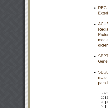
REGLA
Exter
ACUER
Regla
Profe
media
dicie
SÉPTI
Gener
SEGUN
mater
para 
« Ant
20
|
39
|
58
|