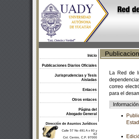
Publicacione
Inicio
Publicaciones Diarios Oficiales
La Red de In
Jurisprudencias y Tesis
dependencia
Aisladas
correo electr
Enlaces
para el desar
Otros enlaces
Información
Página del
Abogado General
Publi
Estad
Dirección de Asuntos Jurídicos
Calle 57 No 491 A x 60 y
62
Edici
Col. Centro, C.P. 97000