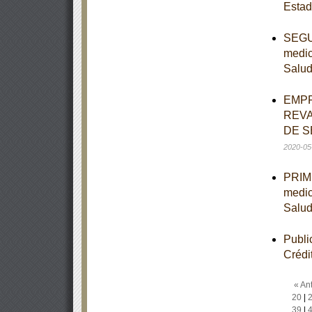
Estad
SEGUN
medic
Salu
EMPR
REVA
DE S
2020-05
PRIME
medic
Salu
Publi
Crédi
« Ant
20
|
39
|