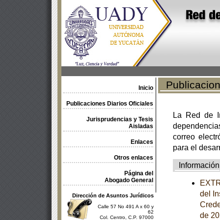
Publicacione
Inicio
Publicaciones Diarios Oficiales
La Red de In
Jurisprudencias y Tesis
dependencia
Aisladas
correo electr
Enlaces
para el desar
Otros enlaces
Información
Página del
Abogado General
EXTRA
del I
Dirección de Asuntos Jurídicos
Crede
Calle 57 No 491 A x 60 y
62
de 20
Col. Centro, C.P. 97000