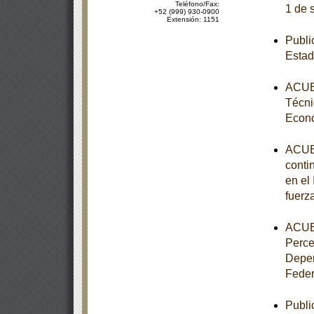
Teléfono/Fax:
1 de 
+52 (999) 930-0900
Extensión: 1151
Publi
Estad
ACUER
Técni
Econ
ACUER
conti
en el
fuerz
ACUER
Perce
Depen
Feder
Publi