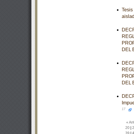
Tesis
aisla
DECR
REGL
PROF
DEL 
DECR
REGL
PROF
DEL 
DECRE
Impue
17
« Ant
20
|
39
|