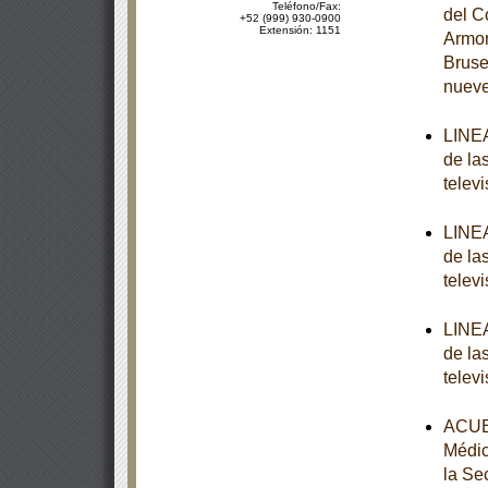
Teléfono/Fax:
del C
+52 (999) 930-0900
Extensión: 1151
Armon
Bruse
nuev
LINEA
de la
televi
LINEA
de la
televi
LINEA
de la
televi
ACUER
Médic
la Se