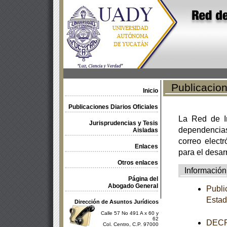
Publicacione
Inicio
Publicaciones Diarios Oficiales
La Red de In
Jurisprudencias y Tesis
dependencia
Aisladas
correo electr
Enlaces
para el desar
Otros enlaces
Información
Página del
Abogado General
Publi
Estad
Dirección de Asuntos Jurídicos
Calle 57 No 491 A x 60 y
62
DECRE
Col. Centro, C.P. 97000