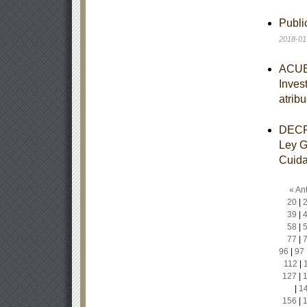
Publ
2018-01
ACUER
Inves
atrib
DECRE
Ley G
Cuidad
« Ant
20
|
39
|
58
|
77
|
96
|
97
112
|
127
|
|
1
156
|