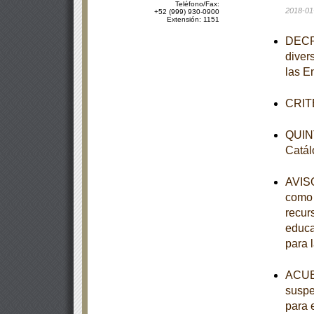
Teléfono/Fax:
2018-01
+52 (999) 930-0900
Extensión: 1151
DECRE
diver
las E
CRITE
QUINT
Catál
AVISO
como 
recur
educa
para 
ACUER
suspe
para 