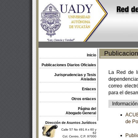
Publicacione
Inicio
Publicaciones Diarios Oficiales
La Red de In
Jurisprudencias y Tesis
dependencia
Aisladas
correo electr
Enlaces
para el desar
Otros enlaces
Información
Página del
Abogado General
ACUER
de Po
Dirección de Asuntos Jurídicos
Calle 57 No 491 A x 60 y
62
Publi
Col. Centro, C.P. 97000