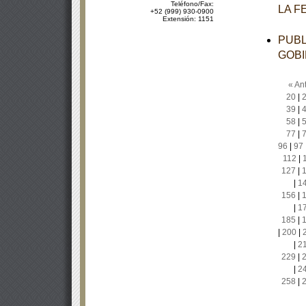
Teléfono/Fax:
LA F
+52 (999) 930-0900
Extensión: 1151
PUBL
GOBI
« Ant
20
|
39
|
58
|
77
|
96
|
97
112
|
127
|
|
1
156
|
|
1
185
|
|
200
|
|
2
229
|
|
2
258
|