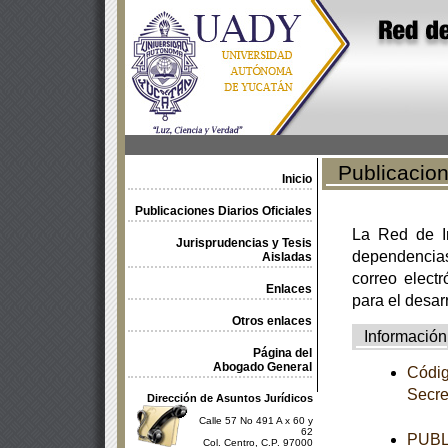
Publicacione
Inicio
Publicaciones Diarios Oficiales
La Red de In
Jurisprudencias y Tesis
dependencia
Aisladas
correo electr
Enlaces
para el desar
Otros enlaces
Información
Página del
Abogado General
Códig
Secre
Dirección de Asuntos Jurídicos
Calle 57 No 491 A x 60 y
62
PUBL
Col. Centro, C.P. 97000