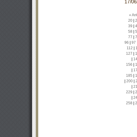
17/0
« Ant
20
|
39
|
58
|
77
|
96
|
97
112
|
127
|
|
1
156
|
|
1
185
|
|
200
|
|
2
229
|
|
2
258
|