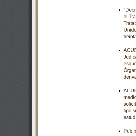
"Decr
el Tr
Trata
Unido
trein
ACUER
Judic
esque
Órgan
deriv
ACUER
medio
solic
tipo s
estud
Publi