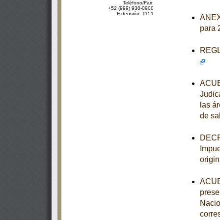
Teléfono/Fax:
+52 (999) 930-0900
Extensión: 1151
ANEXO
para 
REGLA
ACUER
Judic
las á
de sa
DECRE
Impue
origi
ACUER
prese
Nacio
corre