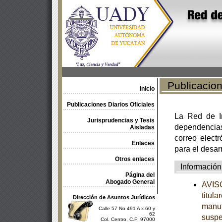
Publicacione
Inicio
Publicaciones Diarios Oficiales
La Red de In
Jurisprudencias y Tesis
dependencia
Aisladas
correo electr
Enlaces
para el desar
Otros enlaces
Información
Página del
Abogado General
AVISO
titul
Dirección de Asuntos Jurídicos
manuf
Calle 57 No 491 A x 60 y
62
suspe
Col. Centro, C.P. 97000