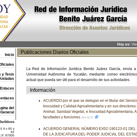
Hoy es:
Vie
Publicaciones Diarios Oficiales
Inicio
ficiales
La Red de Información Jurídica Benito Juárez García, envía a
 y Tesis
Universidad Autónoma de Yucatán, mediante correo electrónico,
Aisladas
actual que pueda ser útil para el desarrollo de sus actividades.
Enlaces
Información
 enlaces
ACUERDO por el que se delegan en el titular del Servic
Inocuidad y Calidad Agroalimentaria y en sus directores
gina del
Animal, Sanidad Vegetal, e Inocuidad Agroalimentaria, A
General
facultades y funciones
2019-02-05
Jurídicos
ACUERDO GENERAL NÚMERO EX02-190123-01 DEL
1 A x 60 y
62
DE LA JUDICATURA DEL PODER JUDICIAL DEL ESTA
C.P. 97000