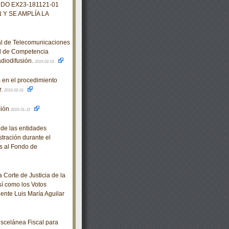
DO EX23-181121-01
Y SE AMPLÍA LA
al de Telecomunicaciones
al de Competencia
diodifusión.
2019-02-01
 en el procedimiento
r.
2019-02-01
ción
2019-01-31
 de las entidades
stración durante el
es al Fondo de
Corte de Justicia de la
sí como los Votos
dente Luis María Aguilar
scelánea Fiscal para