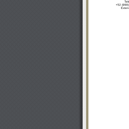
Tel
+52 (999)
Exten