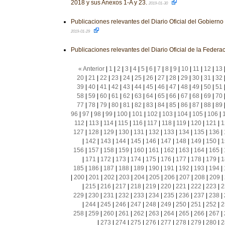
2018 y sus Anexos 1-A y 23.
2019-01-30
Publicaciones relevantes del Diario Oficial del Gobiern
2019-01-29
Publicaciones relevantes del Diario Oficial de la Federa
« Anterior
|
1
|
2
|
3
|
4
|
5
|
6
|
7
|
8
|
9
|
10
|
11
|
12
|
13
20
|
21
|
22
|
23
|
24
|
25
|
26
|
27
|
28
|
29
|
30
|
31
|
32
39
|
40
|
41
|
42
|
43
|
44
|
45
|
46
|
47
|
48
|
49
|
50
|
51
58
|
59
|
60
|
61
|
62
|
63
|
64
|
65
|
66
|
67
|
68
|
69
|
70
77
|
78
|
79
|
80
|
81
|
82
|
83
|
84
|
85
|
86
|
87
|
88
|
89
96
|
97
|
98
|
99
|
100
|
101
|
102
|
103
|
104
|
105
|
106
|
112
|
113
|
114
|
115
|
116
|
117
|
118
|
119
|
120
|
121
|
1
127
|
128
|
129
|
130
|
131
|
132
|
133
|
134
|
135
|
136
|
|
142
|
143
|
144
|
145
|
146
|
147
|
148
|
149
|
150
|
1
156
|
157
|
158
|
159
|
160
|
161
|
162
|
163
|
164
|
165
|
|
171
|
172
|
173
|
174
|
175
|
176
|
177
|
178
|
179
|
1
185
|
186
|
187
|
188
|
189
|
190
|
191
|
192
|
193
|
194
|
|
200
|
201
|
202
|
203
|
204
|
205
|
206
|
207
|
208
|
209
|
|
215
|
216
|
217
|
218
|
219
|
220
|
221
|
222
|
223
|
2
229
|
230
|
231
|
232
|
233
|
234
|
235
|
236
|
237
|
238
|
|
244
|
245
|
246
|
247
|
248
|
249
|
250
|
251
|
252
|
2
258
|
259
|
260
|
261
|
262
|
263
|
264
|
265
|
266
|
267
|
|
273
|
274
|
275
|
276
|
277
|
278
|
279
|
280
|
2