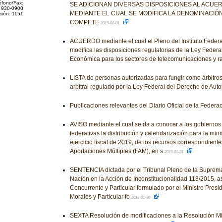
éfono/Fax:
SE ADICIONAN DIVERSAS DISPOSICIONES AL ACUER
 930-0900
MEDIANTE EL CUAL SE MODIFICA LA DENOMINACIÓN 
sión: 1151
COMPETE
2019-02-01
ACUERDO mediante el cual el Pleno del Instituto Feder
modifica las disposiciones regulatorias de la Ley Feder
Económica para los sectores de telecomunicaciones y ra
LISTA de personas autorizadas para fungir como árbitros
arbitral regulado por la Ley Federal del Derecho de Auto
Publicaciones relevantes del Diario Oficial de la Federa
AVISO mediante el cual se da a conocer a los gobiernos
federativas la distribución y calendarización para la mini
ejercicio fiscal de 2019, de los recursos correspondient
Aportaciones Múltiples (FAM), en s
2019-01-31
SENTENCIA dictada por el Tribunal Pleno de la Suprema 
Nación en la Acción de Inconstitucionalidad 118/2015, a
Concurrente y Particular formulado por el Ministro Presi
Morales y Particular fo
2019-01-30
SEXTA Resolución de modificaciones a la Resolución Mi