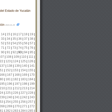
o del Estado de Yucatán
ción
2019-01-29
|
14
|
15
|
16
|
17
|
18
|
19
|
|
33
|
34
|
35
|
36
|
37
|
38
|
|
52
|
53
|
54
|
55
|
56
|
57
|
|
71
|
72
|
73
|
74
|
75
|
76
|
|
90
|
91
|
92
|
93
|
94
|
95
|
107
|
108
|
109
|
110
|
111
|
22
|
123
|
124
|
125
|
126
|
137
|
138
|
139
|
140
|
141
51
|
152
|
153
|
154
|
155
|
166
|
167
|
168
|
169
|
170
80
|
181
|
182
|
183
|
184
|
195
|
196
|
197
|
198
|
199
210
|
211
|
212
|
213
|
214
24
|
225
|
226
|
227
|
228
|
239
|
240
|
241
|
242
|
243
53
|
254
|
255
|
256
|
257
|
268
|
269
|
270
|
271
|
272
81
|
282
|
283
|
284
|
285
|