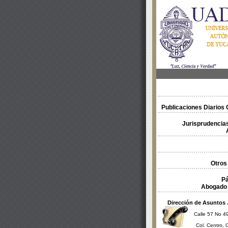
Publicaciones Diarios O
Jurisprudencias
Otros
Pá
Abogado 
Dirección de Asuntos 
Calle 57 No 49
Col. Centro, 