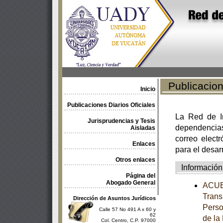
Publicacione
Inicio
Publicaciones Diarios Oficiales
La Red de In
Jurisprudencias y Tesis
dependencia
Aisladas
correo electr
Enlaces
para el desar
Otros enlaces
Información
Página del
Abogado General
ACUER
Trans
Dirección de Asuntos Jurídicos
Perso
Calle 57 No 491 A x 60 y
62
de la
Col. Centro, C.P. 97000