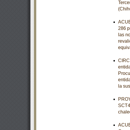
Terce
(Chih
ACUER
286 p
las n
revali
equiv
CIRCU
entid
Procu
entid
la su
PROY
SCT4-
chale
ACUER