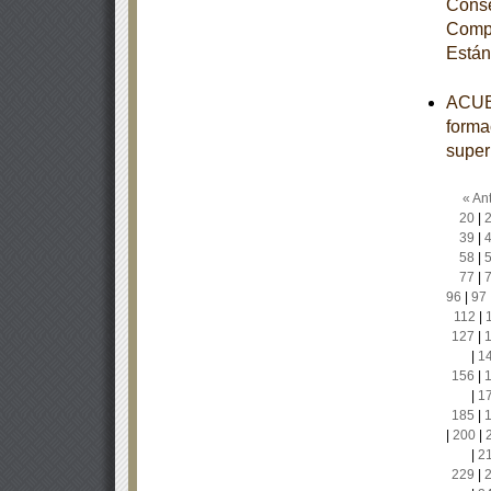
Conse
Compe
Están
ACUER
forma
super
« Ant
20
|
39
|
58
|
77
|
96
|
97
112
|
127
|
|
1
156
|
|
1
185
|
|
200
|
|
2
229
|