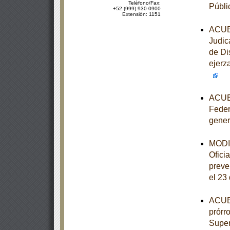
Teléfono/Fax:
Públi
+52 (999) 930-0900
Extensión: 1151
ACUER
Judic
de Di
ejerz
ACUER
Feder
gener
MODIF
Ofici
preve
el 23
ACUER
prórr
Super