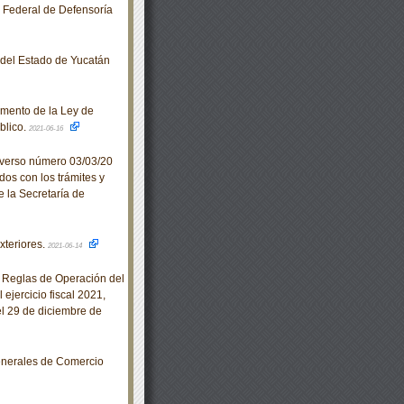
o Federal de Defensoría
o del Estado de Yucatán
amento de la Ley de
blico.
2021-06-16
iverso número 03/03/20
dos con los trámites y
e la Secretaría de
xteriores.
2021-06-14
 Reglas de Operación del
ejercicio fiscal 2021,
l 29 de diciembre de
enerales de Comercio