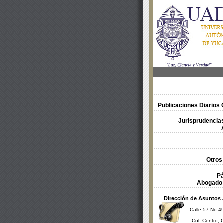
Publicaciones Diarios O
Jurisprudencias
Otros
Pá
Abogado 
Dirección de Asuntos 
Calle 57 No 49
Col. Centro, 