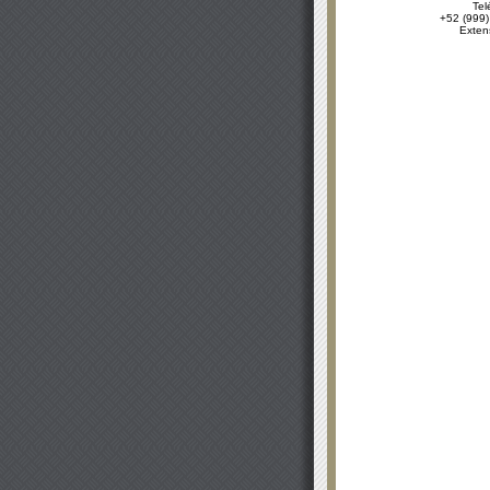
Tel
+52 (999)
Exten