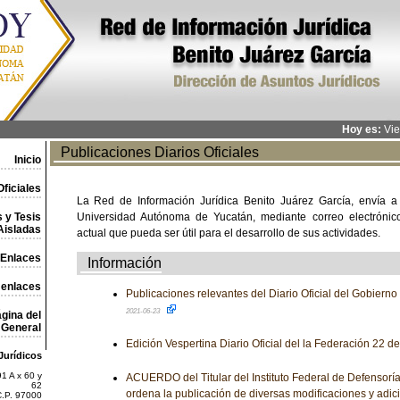
Hoy es:
Vie
Publicaciones Diarios Oficiales
Inicio
ficiales
La Red de Información Jurídica Benito Juárez García, envía a
 y Tesis
Universidad Autónoma de Yucatán, mediante correo electrónico,
Aisladas
actual que pueda ser útil para el desarrollo de sus actividades.
Enlaces
Información
 enlaces
Publicaciones relevantes del Diario Oficial del Gobiern
2021-06-23
gina del
General
Edición Vespertina Diario Oficial del la Federación 22 d
Jurídicos
1 A x 60 y
ACUERDO del Titular del Instituto Federal de Defensoría
62
ordena la publicación de diversas modificaciones y adic
C.P. 97000