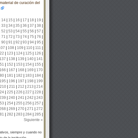
material de curación del
|
14
|
15
|
16
|
17
|
18
|
19
|
|
33
|
34
|
35
|
36
|
37
|
38
|
|
52
|
53
|
54
|
55
|
56
|
57
|
|
71
|
72
|
73
|
74
|
75
|
76
|
|
90
|
91
|
92
|
93
|
94
|
95
|
107
|
108
|
109
|
110
|
111
|
22
|
123
|
124
|
125
|
126
|
137
|
138
|
139
|
140
|
141
51
|
152
|
153
|
154
|
155
|
166
|
167
|
168
|
169
|
170
80
|
181
|
182
|
183
|
184
|
195
|
196
|
197
|
198
|
199
210
|
211
|
212
|
213
|
214
24
|
225
|
226
|
227
|
228
|
239
|
240
|
241
|
242
|
243
53
|
254
|
255
|
256
|
257
|
268
|
269
|
270
|
271
|
272
81
|
282
|
283
|
284
|
285
|
Siguiente »
tivos, siempre y cuando no
 de la institución.