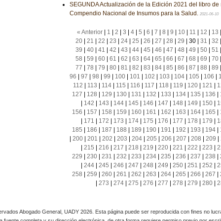
SEGUNDA Actualización de la Edición 2021 del libro de 
Compendio Nacional de Insumos para la Salud.
2021-06-10
« Anterior
|
1
|
2
|
3
|
4
|
5
|
6
|
7
|
8
|
9
|
10
|
11
|
12
|
13
20
|
21
|
22
|
23
|
24
|
25
|
26
|
27
|
28
|
29
|
30
|
31
|
32
39
|
40
|
41
|
42
|
43
|
44
|
45
|
46
|
47
|
48
|
49
|
50
|
51
58
|
59
|
60
|
61
|
62
|
63
|
64
|
65
|
66
|
67
|
68
|
69
|
70
77
|
78
|
79
|
80
|
81
|
82
|
83
|
84
|
85
|
86
|
87
|
88
|
89
96
|
97
|
98
|
99
|
100
|
101
|
102
|
103
|
104
|
105
|
106
|
112
|
113
|
114
|
115
|
116
|
117
|
118
|
119
|
120
|
121
|
1
127
|
128
|
129
|
130
|
131
|
132
|
133
|
134
|
135
|
136
|
|
142
|
143
|
144
|
145
|
146
|
147
|
148
|
149
|
150
|
1
156
|
157
|
158
|
159
|
160
|
161
|
162
|
163
|
164
|
165
|
|
171
|
172
|
173
|
174
|
175
|
176
|
177
|
178
|
179
|
1
185
|
186
|
187
|
188
|
189
|
190
|
191
|
192
|
193
|
194
|
|
200
|
201
|
202
|
203
|
204
|
205
|
206
|
207
|
208
|
209
|
|
215
|
216
|
217
|
218
|
219
|
220
|
221
|
222
|
223
|
2
229
|
230
|
231
|
232
|
233
|
234
|
235
|
236
|
237
|
238
|
|
244
|
245
|
246
|
247
|
248
|
249
|
250
|
251
|
252
|
2
258
|
259
|
260
|
261
|
262
|
263
|
264
|
265
|
266
|
267
|
|
273
|
274
|
275
|
276
|
277
|
278
|
279
|
280
|
2
rvados Abogado General, UADY 2026. Esta página puede ser reproducida con fines no lucra
 la fuente completa y su dirección electrónica, de otra forma requiere permiso previo por escrito