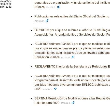
éfono/Fax:
generales de organización y funcionamiento del Institut
 930-0900
sión: 1151
Pública.
2021-06-21
Publicaciones relevantes del Diario Oficial del Gobiern
2021-06-18
DECRETO por el que se reforma el artículo 59 del Regl
Adquisiciones, Arrendamientos y Servicios del Sector Pú
ACUERDO número 13/06/21 por el que se modifica el d
por el que se suspenden los plazos y términos relaciona
procedimientos administrativos que se llevan a cabo ant
Educación Pública
2021-06-14
REGLAMENTO Interior de la Secretaría de Relaciones E
ACUERDO número 12/06/21 por el que se modifican las
Programa para el Desarrollo Profesional Docente para el 
emitidas mediante diverso número 35/12/20, publicado e
2020.
2021-06-11
SÉPTIMA Resolución de Modificaciones a las Reglas G
Exterior para 2020.
2021-06-11