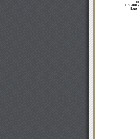
Tel
+52 (999)
Exten