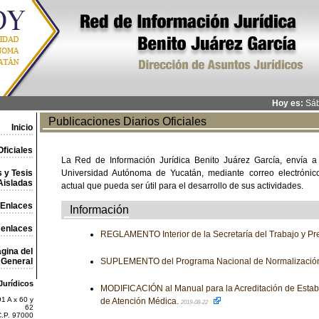
Hoy es:
Sáb
Publicaciones Diarios Oficiales
Inicio
ficiales
La Red de Información Jurídica Benito Juárez García, envía a
 y Tesis
Universidad Autónoma de Yucatán, mediante correo electrónico,
Aisladas
actual que pueda ser útil para el desarrollo de sus actividades.
Enlaces
Información
 enlaces
REGLAMENTO Interior de la Secretaría del Trabajo y Pre
gina del
General
SUPLEMENTO del Programa Nacional de Normalizació
Jurídicos
MODIFICACIÓN al Manual para la Acreditación de Establ
1 A x 60 y
de Atención Médica.
2019-08-22
62
C.P. 97000