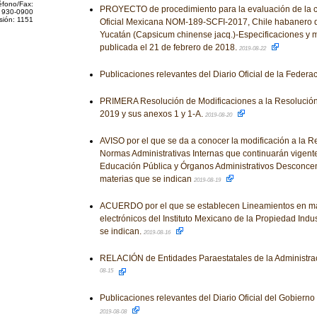
éfono/Fax:
PROYECTO de procedimiento para la evaluación de la 
 930-0900
sión: 1151
Oficial Mexicana NOM-189-SCFI-2017, Chile habanero d
Yucatán (Capsicum chinense jacq.)-Especificaciones y 
publicada el 21 de febrero de 2018.
2019-08-22
Publicaciones relevantes del Diario Oficial de la Federa
PRIMERA Resolución de Modificaciones a la Resolución
2019 y sus anexos 1 y 1-A.
2019-08-20
AVISO por el que se da a conocer la modificación a la R
Normas Administrativas Internas que continuarán vigente
Educación Pública y Órganos Administrativos Desconcent
materias que se indican
2019-08-19
ACUERDO por el que se establecen Lineamientos en mat
electrónicos del Instituto Mexicano de la Propiedad Indust
se indican.
2019-08-16
RELACIÓN de Entidades Paraestatales de la Administrac
08-15
Publicaciones relevantes del Diario Oficial del Gobiern
2019-08-08