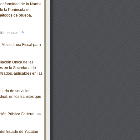
conformidad de la Norma
e la Península de
métodos de prueba,
ción
2019-08-21
 Miscelánea Fiscal para
elación Única de las
s en la Secretaría de
rados, aplicables en las
eria de servicios
rial, en los trámites que
ión Pública Federal.
2019-
o del Estado de Yucatán