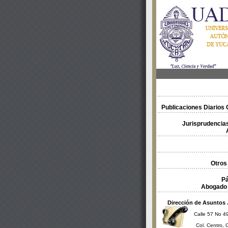
Publicaciones Diarios O
Jurisprudencias
Otros
Pá
Abogado 
Dirección de Asuntos 
Calle 57 No 49
Col. Centro, 