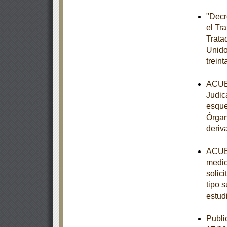
"Decr
el Tr
Trata
Unido
trein
ACUER
Judic
esque
Órgan
deriv
ACUER
medio
solic
tipo s
estud
Publi