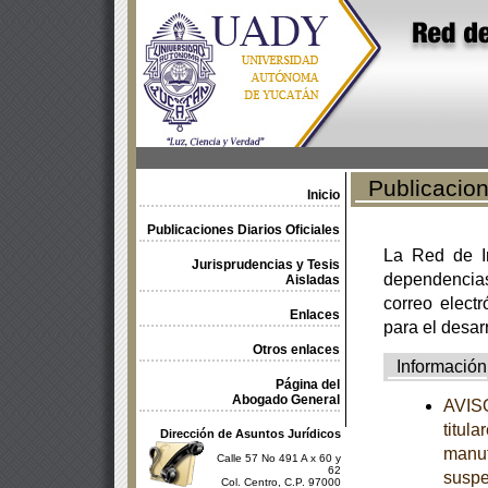
Publicacione
Inicio
Publicaciones Diarios Oficiales
La Red de In
Jurisprudencias y Tesis
dependencia
Aisladas
correo electr
Enlaces
para el desar
Otros enlaces
Información
Página del
Abogado General
AVISO
titul
Dirección de Asuntos Jurídicos
manuf
Calle 57 No 491 A x 60 y
62
suspe
Col. Centro, C.P. 97000