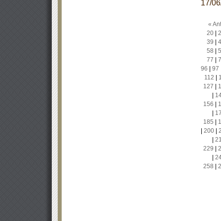
17/0
« Ant
20
|
39
|
58
|
77
|
96
|
97
112
|
127
|
|
1
156
|
|
1
185
|
|
200
|
|
2
229
|
|
2
258
|