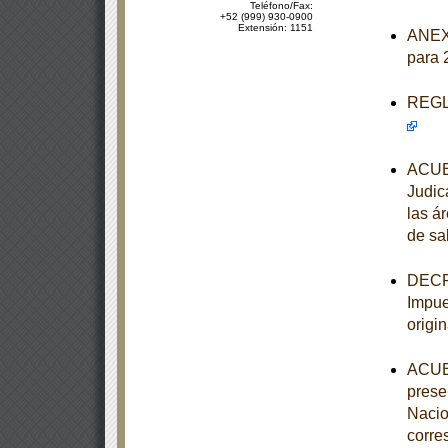
Teléfono/Fax:
+52 (999) 930-0900
Extensión: 1151
ANEXO
para 
REGLA
ACUER
Judic
las á
de sa
DECRE
Impue
origi
ACUER
prese
Nacio
corre