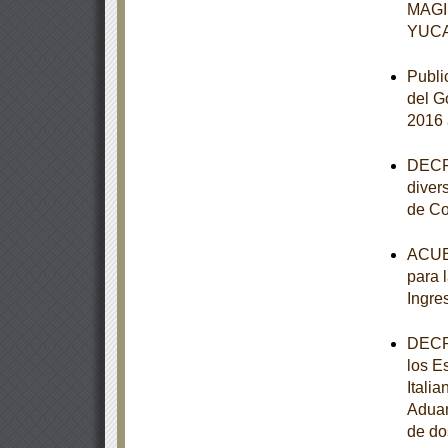
MAGI
YUC
Publi
del G
2016 
DECRE
diver
de Co
ACUER
para 
Ingre
DECRE
los E
Itali
Aduan
de do