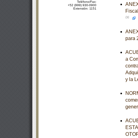
Teléfono/Fax:
ANEXO
+52 (999) 930-0900
Extensión: 1151
Fisca
06
ANEXO
para 
ACUER
a Com
contr
Adqui
y la 
NORMA
comer
gener
ACUE
ESTA
OTOR