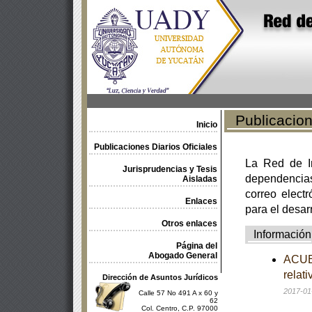
Publicacione
Inicio
Publicaciones Diarios Oficiales
La Red de In
Jurisprudencias y Tesis
dependencia
Aisladas
correo electr
Enlaces
para el desar
Otros enlaces
Información
Página del
Abogado General
ACUER
relat
Dirección de Asuntos Jurídicos
2017-01
Calle 57 No 491 A x 60 y
62
Col. Centro, C.P. 97000