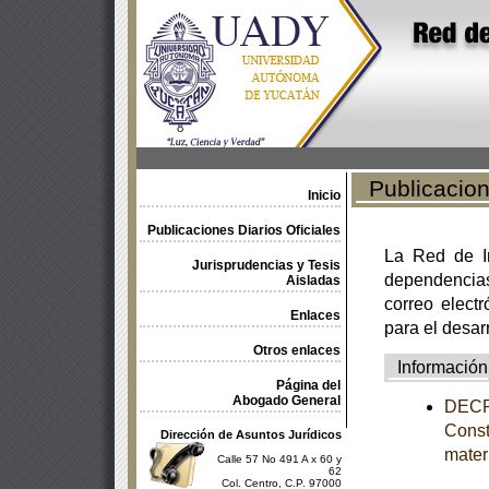
Publicacione
Inicio
Publicaciones Diarios Oficiales
La Red de In
Jurisprudencias y Tesis
dependencia
Aisladas
correo electr
Enlaces
para el desar
Otros enlaces
Información
Página del
Abogado General
DECRE
Const
Dirección de Asuntos Jurídicos
mater
Calle 57 No 491 A x 60 y
62
Col. Centro, C.P. 97000