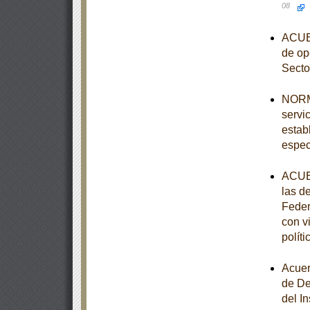
08
ACUER
de op
Secto
NORMA
servi
estab
espec
ACUER
las d
Feder
con v
polít
Acuer
de De
del I