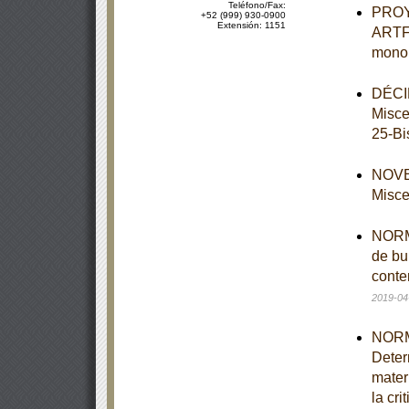
Teléfono/Fax:
PROY
+52 (999) 930-0900
Extensión: 1151
ARTF-
monol
DÉCIM
Misce
25-Bi
NOVEN
Misce
NORMA
de bu
conte
2019-04
NORM
Deter
mater
la cri