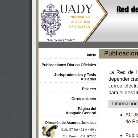
Publicacione
Inicio
Publicaciones Diarios Oficiales
La Red de In
Jurisprudencias y Tesis
dependencia
Aisladas
correo electr
Enlaces
para el desar
Otros enlaces
Información
Página del
Abogado General
ACUER
de Po
Dirección de Asuntos Jurídicos
Calle 57 No 491 A x 60 y
62
Publi
Col. Centro, C.P. 97000