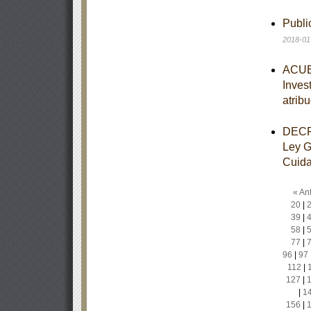
Publ
2018-01
ACUER
Inves
atrib
DECRE
Ley G
Cuidad
« Ant
20
|
39
|
58
|
77
|
96
|
97
112
|
127
|
|
1
156
|