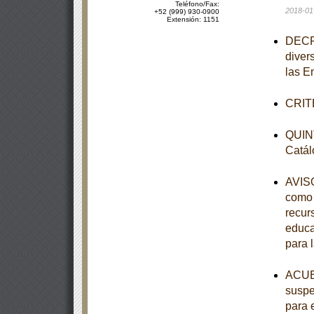
Teléfono/Fax:
2018-01
+52 (999) 930-0900
Extensión: 1151
DECRE
diver
las E
CRITE
QUINT
Catál
AVISO
como 
recur
educa
para 
ACUER
suspe
para 