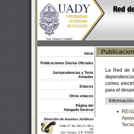
Publicacione
Inicio
Publicaciones Diarios Oficiales
La Red de In
Jurisprudencias y Tesis
dependencia
Aisladas
correo electr
Enlaces
para el desar
Otros enlaces
Información
Página del
Abogado General
REGLA
Apoyo
Dirección de Asuntos Jurídicos
Tecno
Calle 57 No 491 A x 60 y
62
Col. Centro, C.P. 97000