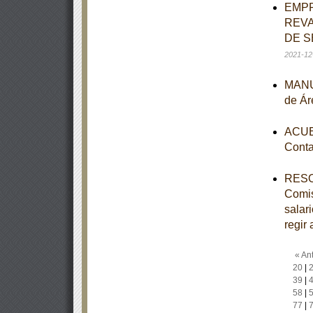
EMPR
REVA
DE S
2021-12
MANUA
de Ár
ACUER
Conta
RESOL
Comis
salar
regir 
« Ant
20
|
39
|
58
|
77
|