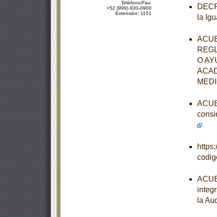
Teléfono/Fax:
DECRE
+52 (999) 930-0900
Extensión: 1151
la Ig
ACUE
REGL
O AY
ACAD
MEDI
ACUER
consi
https
codi
ACUER
integ
la Au