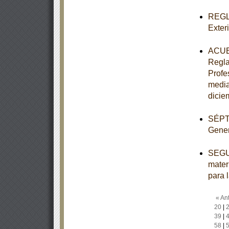
REGLA
Exter
ACUER
Regla
Profe
media
dicie
SÉPTI
Gener
SEGUN
mater
para 
« Ant
20
|
39
|
58
|