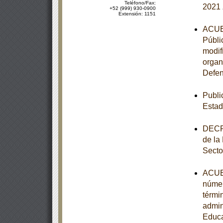
Teléfono/Fax:
2021
+52 (999) 930-0900
Extensión: 1151
ACUER
Públi
modif
organ
Defen
Publi
Estad
DECRE
de la
Secto
ACUER
númer
térmi
admin
Educa