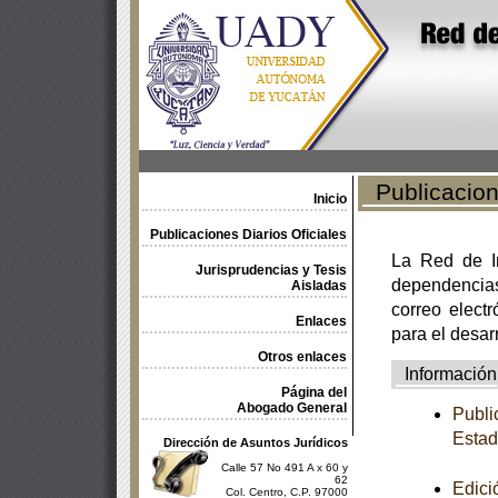
Publicacione
Inicio
Publicaciones Diarios Oficiales
La Red de In
Jurisprudencias y Tesis
dependencia
Aisladas
correo electr
Enlaces
para el desar
Otros enlaces
Información
Página del
Abogado General
Publi
Estad
Dirección de Asuntos Jurídicos
Calle 57 No 491 A x 60 y
62
Edici
Col. Centro, C.P. 97000