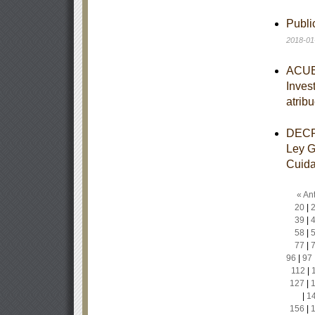
Publ
2018-01
ACUER
Inves
atrib
DECRE
Ley G
Cuidad
« Ant
20
|
39
|
58
|
77
|
96
|
97
112
|
127
|
|
1
156
|