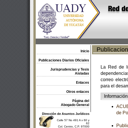
Publicacione
Inicio
Publicaciones Diarios Oficiales
La Red de In
Jurisprudencias y Tesis
dependencia
Aisladas
correo electr
Enlaces
para el desar
Otros enlaces
Información
Página del
Abogado General
ACUER
de Po
Dirección de Asuntos Jurídicos
Calle 57 No 491 A x 60 y
62
Publi
Col. Centro, C.P. 97000