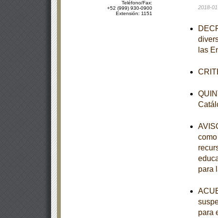
Teléfono/Fax:
2018-01
+52 (999) 930-0900
Extensión: 1151
DECRE
diver
las E
CRITE
QUINT
Catál
AVISO
como 
recur
educa
para 
ACUER
suspe
para 