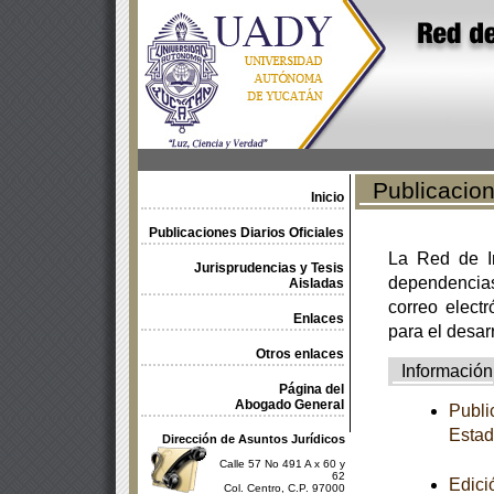
Publicacione
Inicio
Publicaciones Diarios Oficiales
La Red de In
Jurisprudencias y Tesis
dependencia
Aisladas
correo electr
Enlaces
para el desar
Otros enlaces
Información
Página del
Abogado General
Publi
Estad
Dirección de Asuntos Jurídicos
Calle 57 No 491 A x 60 y
62
Edici
Col. Centro, C.P. 97000