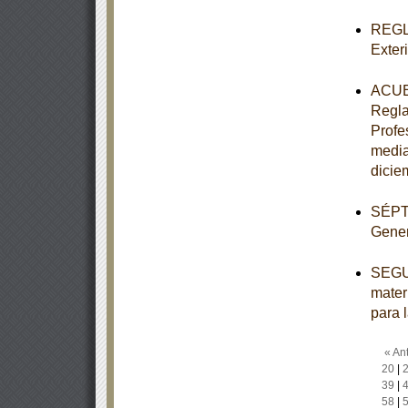
REGLA
Exter
ACUER
Regla
Profe
media
dicie
SÉPTI
Gener
SEGUN
mater
para 
« Ant
20
|
39
|
58
|