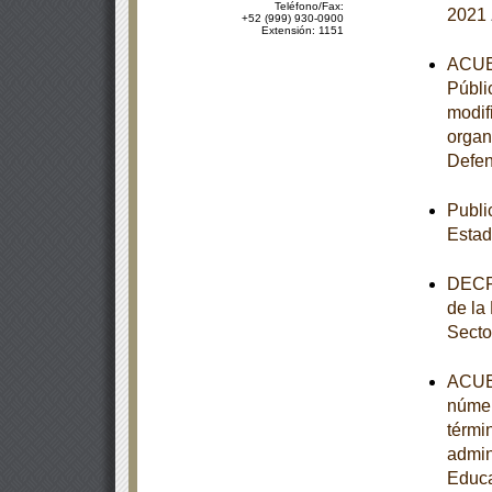
Teléfono/Fax:
2021
+52 (999) 930-0900
Extensión: 1151
ACUER
Públi
modif
organ
Defen
Publi
Estad
DECRE
de la
Secto
ACUER
númer
térmi
admin
Educa