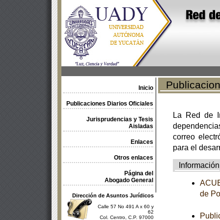
Publicacione
Inicio
Publicaciones Diarios Oficiales
La Red de In
Jurisprudencias y Tesis
dependencia
Aisladas
correo electr
Enlaces
para el desar
Otros enlaces
Información
Página del
Abogado General
ACUER
de Po
Dirección de Asuntos Jurídicos
Calle 57 No 491 A x 60 y
62
Publi
Col. Centro, C.P. 97000