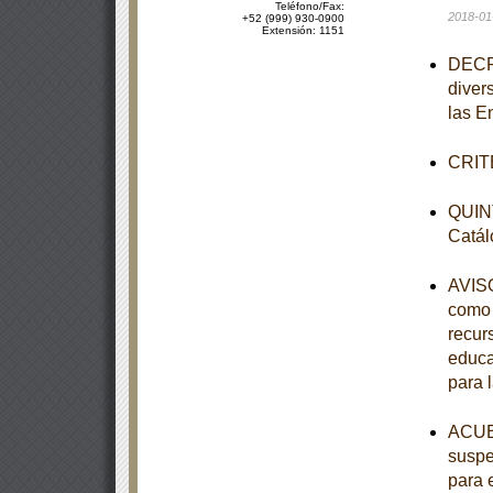
Teléfono/Fax:
2018-01
+52 (999) 930-0900
Extensión: 1151
DECRE
diver
las E
CRITE
QUINT
Catál
AVISO
como 
recur
educa
para 
ACUER
suspe
para 