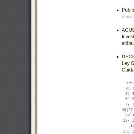
Publ
2018-01
ACUER
Inves
atrib
DECRE
Ley G
Cuidad
« Ant
20
|
39
|
58
|
77
|
96
|
97
112
|
127
|
|
1
156
|