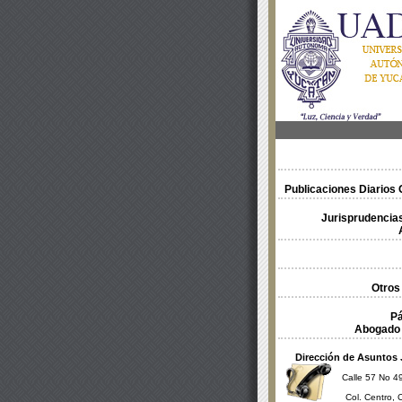
Publicaciones Diarios O
Jurisprudencias
Otros
Pá
Abogado 
Dirección de Asuntos 
Calle 57 No 49
Col. Centro, 