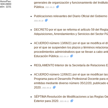
éfono/Fax:
generales de organización y funcionamiento del Institut
 930-0900
sión: 1151
Pública.
2021-06-21
Publicaciones relevantes del Diario Oficial del Gobiern
2021-06-18
DECRETO por el que se reforma el artículo 59 del Regl
Adquisiciones, Arrendamientos y Servicios del Sector Pú
ACUERDO número 13/06/21 por el que se modifica el d
por el que se suspenden los plazos y términos relaciona
procedimientos administrativos que se llevan a cabo ant
Educación Pública
2021-06-14
REGLAMENTO Interior de la Secretaría de Relaciones E
ACUERDO número 12/06/21 por el que se modifican las
Programa para el Desarrollo Profesional Docente para el 
emitidas mediante diverso número 35/12/20, publicado e
2020.
2021-06-11
SÉPTIMA Resolución de Modificaciones a las Reglas G
Exterior para 2020.
2021-06-11