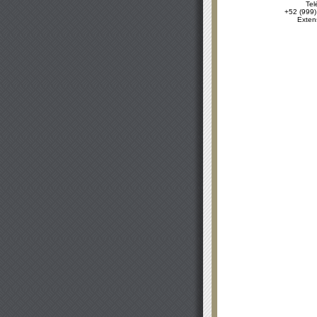
Tel
+52 (999)
Exten