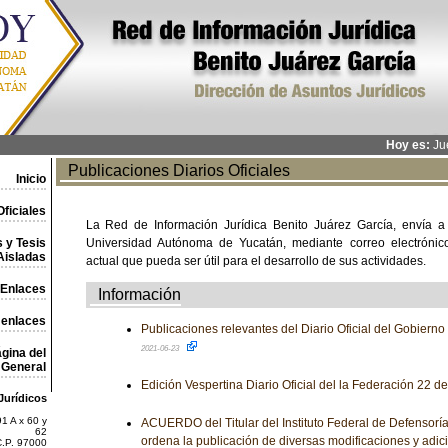
Hoy es:
Jue
Publicaciones Diarios Oficiales
Inicio
ficiales
La Red de Información Jurídica Benito Juárez García, envía a
 y Tesis
Universidad Autónoma de Yucatán, mediante correo electrónico,
Aisladas
actual que pueda ser útil para el desarrollo de sus actividades.
Enlaces
Información
 enlaces
Publicaciones relevantes del Diario Oficial del Gobiern
2021-06-23
gina del
General
Edición Vespertina Diario Oficial del la Federación 22 d
Jurídicos
1 A x 60 y
ACUERDO del Titular del Instituto Federal de Defensoría
62
ordena la publicación de diversas modificaciones y adic
C.P. 97000