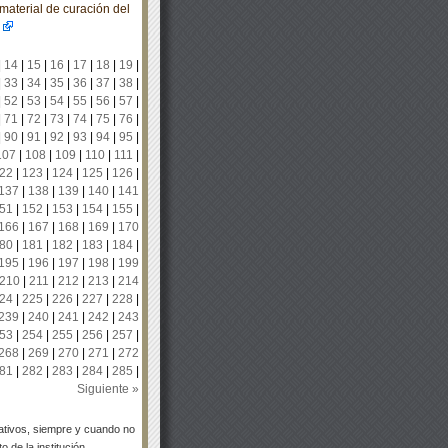
material de curación del
|
14
|
15
|
16
|
17
|
18
|
19
|
|
33
|
34
|
35
|
36
|
37
|
38
|
|
52
|
53
|
54
|
55
|
56
|
57
|
|
71
|
72
|
73
|
74
|
75
|
76
|
|
90
|
91
|
92
|
93
|
94
|
95
|
107
|
108
|
109
|
110
|
111
|
22
|
123
|
124
|
125
|
126
|
137
|
138
|
139
|
140
|
141
51
|
152
|
153
|
154
|
155
|
166
|
167
|
168
|
169
|
170
80
|
181
|
182
|
183
|
184
|
195
|
196
|
197
|
198
|
199
210
|
211
|
212
|
213
|
214
24
|
225
|
226
|
227
|
228
|
239
|
240
|
241
|
242
|
243
53
|
254
|
255
|
256
|
257
|
268
|
269
|
270
|
271
|
272
81
|
282
|
283
|
284
|
285
|
Siguiente »
tivos, siempre y cuando no
 de la institución.