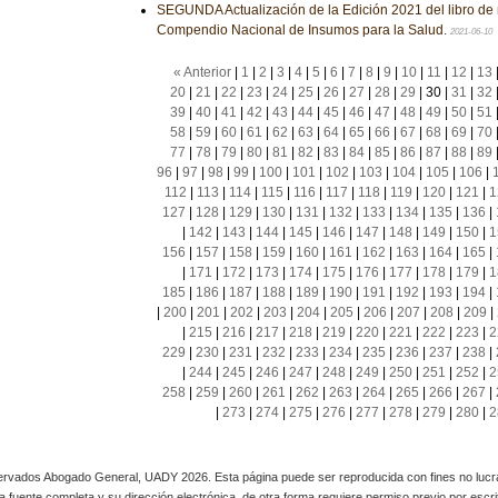
SEGUNDA Actualización de la Edición 2021 del libro de 
Compendio Nacional de Insumos para la Salud.
2021-06-10
« Anterior
|
1
|
2
|
3
|
4
|
5
|
6
|
7
|
8
|
9
|
10
|
11
|
12
|
13
20
|
21
|
22
|
23
|
24
|
25
|
26
|
27
|
28
|
29
|
30
|
31
|
32
39
|
40
|
41
|
42
|
43
|
44
|
45
|
46
|
47
|
48
|
49
|
50
|
51
58
|
59
|
60
|
61
|
62
|
63
|
64
|
65
|
66
|
67
|
68
|
69
|
70
77
|
78
|
79
|
80
|
81
|
82
|
83
|
84
|
85
|
86
|
87
|
88
|
89
96
|
97
|
98
|
99
|
100
|
101
|
102
|
103
|
104
|
105
|
106
|
112
|
113
|
114
|
115
|
116
|
117
|
118
|
119
|
120
|
121
|
1
127
|
128
|
129
|
130
|
131
|
132
|
133
|
134
|
135
|
136
|
|
142
|
143
|
144
|
145
|
146
|
147
|
148
|
149
|
150
|
1
156
|
157
|
158
|
159
|
160
|
161
|
162
|
163
|
164
|
165
|
|
171
|
172
|
173
|
174
|
175
|
176
|
177
|
178
|
179
|
1
185
|
186
|
187
|
188
|
189
|
190
|
191
|
192
|
193
|
194
|
|
200
|
201
|
202
|
203
|
204
|
205
|
206
|
207
|
208
|
209
|
|
215
|
216
|
217
|
218
|
219
|
220
|
221
|
222
|
223
|
2
229
|
230
|
231
|
232
|
233
|
234
|
235
|
236
|
237
|
238
|
|
244
|
245
|
246
|
247
|
248
|
249
|
250
|
251
|
252
|
2
258
|
259
|
260
|
261
|
262
|
263
|
264
|
265
|
266
|
267
|
|
273
|
274
|
275
|
276
|
277
|
278
|
279
|
280
|
2
rvados Abogado General, UADY 2026. Esta página puede ser reproducida con fines no lucra
 la fuente completa y su dirección electrónica, de otra forma requiere permiso previo por escrito