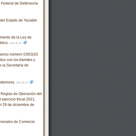
o Federal de Defensoría
o del Estado de Yucatán
amento de la Ley de
blico.
2021-06-16
iverso número 03/03/20
dos con los trámites y
e la Secretaría de
xteriores.
2021-06-14
 Reglas de Operación del
ejercicio fiscal 2021,
l 29 de diciembre de
enerales de Comercio