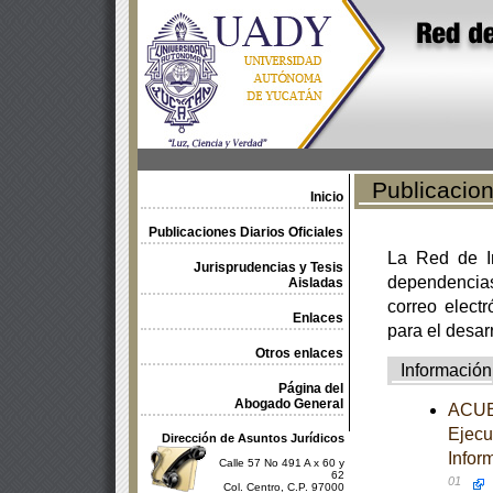
Publicacione
Inicio
Publicaciones Diarios Oficiales
La Red de In
Jurisprudencias y Tesis
dependencia
Aisladas
correo electr
Enlaces
para el desar
Otros enlaces
Información
Página del
Abogado General
ACUER
Ejecu
Dirección de Asuntos Jurídicos
Infor
Calle 57 No 491 A x 60 y
62
01
Col. Centro, C.P. 97000