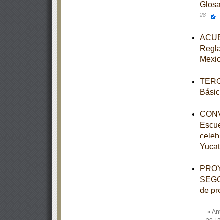
Glosa
28
ACUER
Reglas
Mexic
TERCE
Básic
CONVE
Escue
celeb
Yucat
PROY
SEGOB
de pr
« Ant