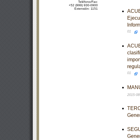
Teléfono/Fax:
+52 (999) 930-0900
Extensión: 1151
ACUER
Ejecu
Infor
01
ACUER
clasi
import
regul
01
MANUA
2015-08
TERCE
Gener
SEGUN
Gener