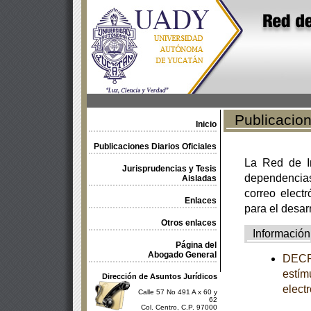
Publicacione
Inicio
Publicaciones Diarios Oficiales
La Red de In
Jurisprudencias y Tesis
dependencia
Aisladas
correo electr
Enlaces
para el desar
Otros enlaces
Información
Página del
Abogado General
DECRE
estím
Dirección de Asuntos Jurídicos
elect
Calle 57 No 491 A x 60 y
62
Col. Centro, C.P. 97000