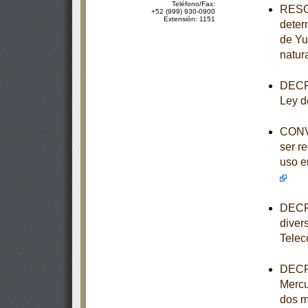
Teléfono/Fax:
RESOL
+52 (999) 930-0900
Extensión: 1151
deter
de Yu
natur
DECRE
Ley d
CONVO
ser r
uso e
DECRE
diver
Telec
DECRE
Mercu
dos m