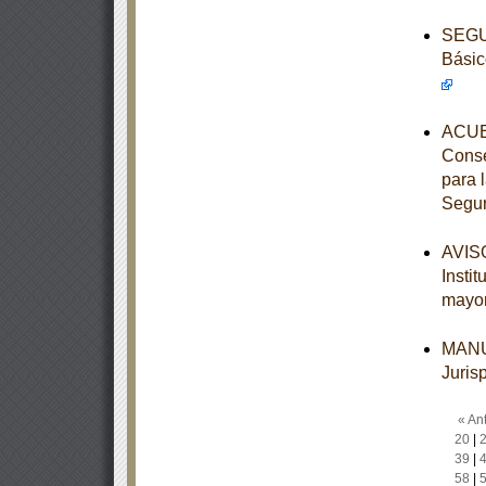
SEGUN
Básic
ACUE
Conse
para 
Segur
AVISO
Insti
mayo
MANUA
Juris
« Ant
20
|
39
|
58
|