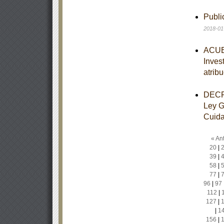
Publ
2018-01
ACUER
Inves
atrib
DECRE
Ley G
Cuidad
« Ant
20
|
39
|
58
|
77
|
96
|
97
112
|
127
|
|
1
156
|