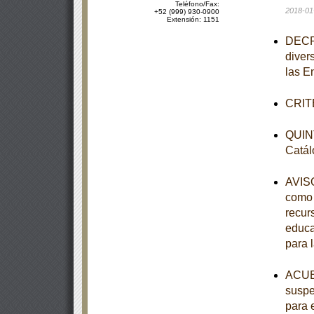
Teléfono/Fax:
2018-01
+52 (999) 930-0900
Extensión: 1151
DECRE
diver
las E
CRITE
QUINT
Catál
AVISO
como 
recur
educa
para 
ACUER
suspe
para 