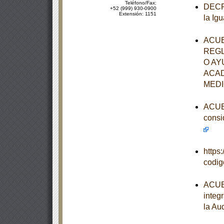
Teléfono/Fax:
DECRE
+52 (999) 930-0900
Extensión: 1151
la Ig
ACUE
REGL
O AY
ACAD
MEDI
ACUER
consi
https
codi
ACUER
integ
la Au