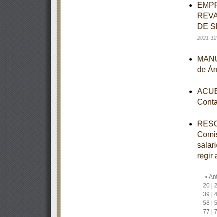
EMPR
REVA
DE S
2021-12
MANUA
de Ár
ACUER
Conta
RESOL
Comis
salar
regir 
« Ant
20
|
39
|
58
|
77
|