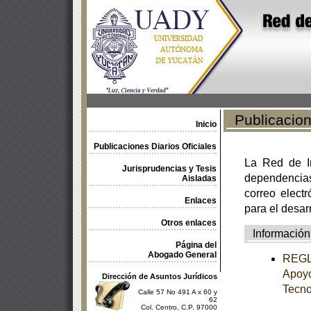
Publicacione
Inicio
Publicaciones Diarios Oficiales
La Red de In
Jurisprudencias y Tesis
dependencia
Aisladas
correo electr
Enlaces
para el desar
Otros enlaces
Información
Página del
Abogado General
REGLA
Apoyo
Dirección de Asuntos Jurídicos
Tecno
Calle 57 No 491 A x 60 y
62
Col. Centro, C.P. 97000