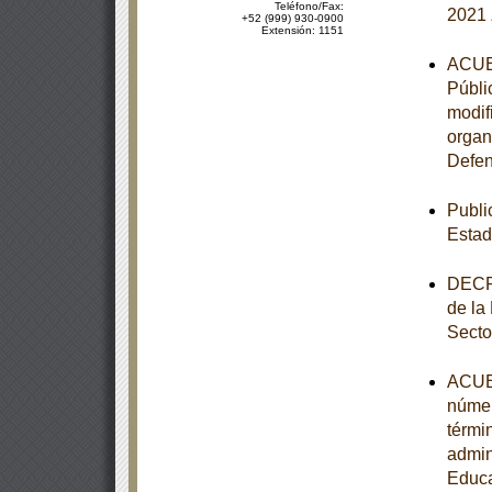
Teléfono/Fax:
2021
+52 (999) 930-0900
Extensión: 1151
ACUER
Públi
modif
organ
Defen
Publi
Estad
DECRE
de la
Secto
ACUER
númer
térmi
admin
Educa