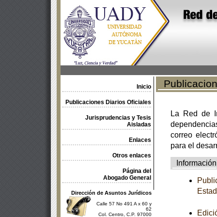
Publicacione
Inicio
Publicaciones Diarios Oficiales
La Red de In
Jurisprudencias y Tesis
dependencia
Aisladas
correo electr
Enlaces
para el desar
Otros enlaces
Información
Página del
Abogado General
Publi
Estad
Dirección de Asuntos Jurídicos
Calle 57 No 491 A x 60 y
62
Edici
Col. Centro, C.P. 97000