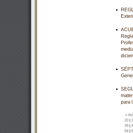
REGLA
Exter
ACUER
Regla
Profe
media
dicie
SÉPTI
Gener
SEGUN
mater
para 
« Ant
20
|
39
|
58
|