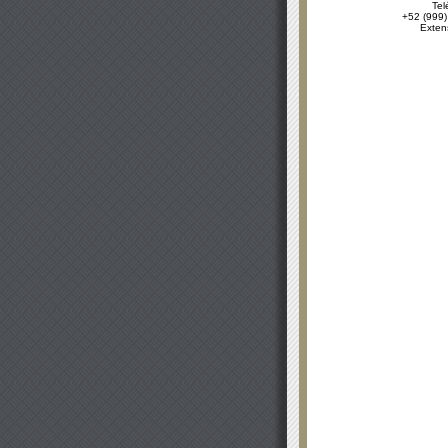
Tel
+52 (999)
Exten