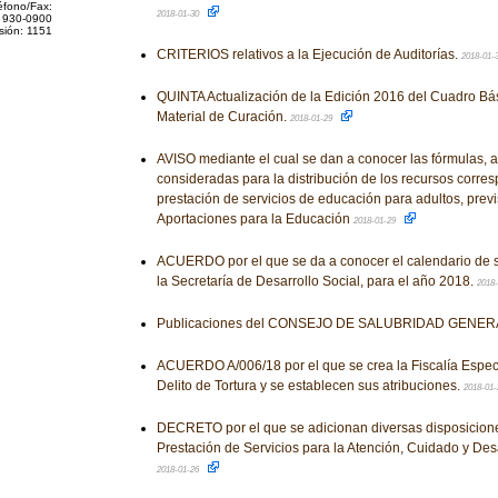
éfono/Fax:
2018-01-30
 930-0900
sión: 1151
CRITERIOS relativos a la Ejecución de Auditorías.
2018-01-
QUINTA Actualización de la Edición 2016 del Cuadro Bá
Material de Curación.
2018-01-29
AVISO mediante el cual se dan a conocer las fórmulas, a
consideradas para la distribución de los recursos corres
prestación de servicios de educación para adultos, prev
Aportaciones para la Educación
2018-01-29
ACUERDO por el que se da a conocer el calendario de 
la Secretaría de Desarrollo Social, para el año 2018.
2018
Publicaciones del CONSEJO DE SALUBRIDAD GENE
ACUERDO A/006/18 por el que se crea la Fiscalía Especi
Delito de Tortura y se establecen sus atribuciones.
2018-01
DECRETO por el que se adicionan diversas disposicione
Prestación de Servicios para la Atención, Cuidado y Desarr
2018-01-26