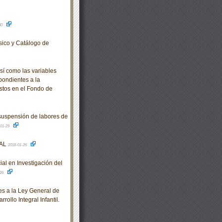
30
sico y Catálogo de
sí como las variables
pondientes a la
istos en el Fondo de
suspensión de labores de
-01-29
RAL
2018-01-26
al en Investigación del
-26
s a la Ley General de
ollo Integral Infantil.