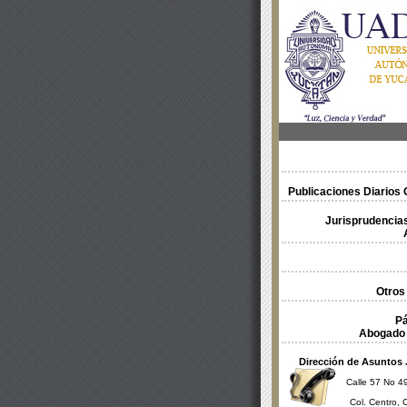
Publicaciones Diarios O
Jurisprudencias
Otros
Pá
Abogado 
Dirección de Asuntos 
Calle 57 No 49
Col. Centro, 