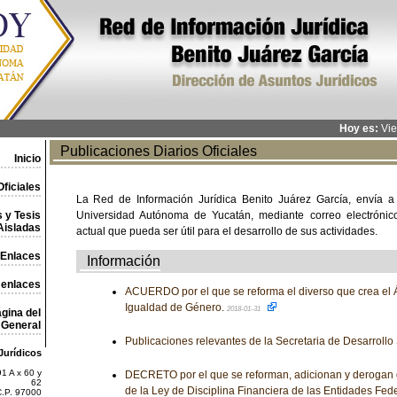
Hoy es:
Vie
Publicaciones Diarios Oficiales
Inicio
ficiales
La Red de Información Jurídica Benito Juárez García, envía a
 y Tesis
Universidad Autónoma de Yucatán, mediante correo electrónico,
Aisladas
actual que pueda ser útil para el desarrollo de sus actividades.
Enlaces
Información
 enlaces
ACUERDO por el que se reforma el diverso que crea el Á
Igualdad de Género.
2018-01-31
gina del
General
Publicaciones relevantes de la Secretaria de Desarrollo
Jurídicos
1 A x 60 y
DECRETO por el que se reforman, adicionan y derogan 
62
de la Ley de Disciplina Financiera de las Entidades Fede
C.P. 97000