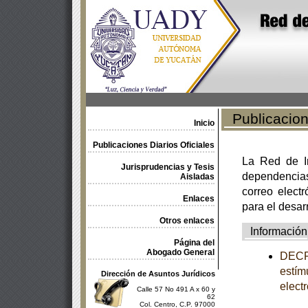
Publicacione
Inicio
Publicaciones Diarios Oficiales
La Red de In
Jurisprudencias y Tesis
dependencia
Aisladas
correo electr
Enlaces
para el desar
Otros enlaces
Información
Página del
Abogado General
DECRE
estím
Dirección de Asuntos Jurídicos
elect
Calle 57 No 491 A x 60 y
62
Col. Centro, C.P. 97000