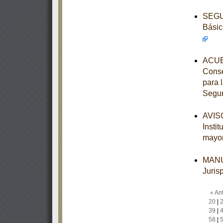
SEGUN
Básic
ACUE
Conse
para 
Segur
AVISO
Insti
mayo
MANUA
Juris
« Ant
20
|
39
|
58
|