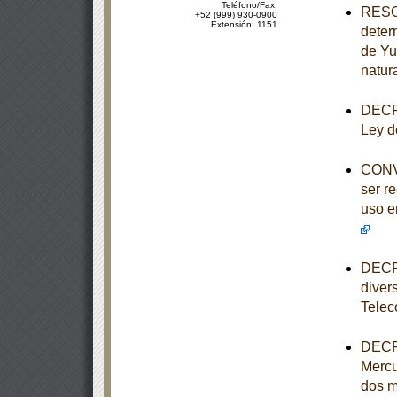
Teléfono/Fax:
RESOL
+52 (999) 930-0900
Extensión: 1151
deter
de Yu
natur
DECRE
Ley d
CONVO
ser r
uso e
DECRE
diver
Telec
DECRE
Mercu
dos m