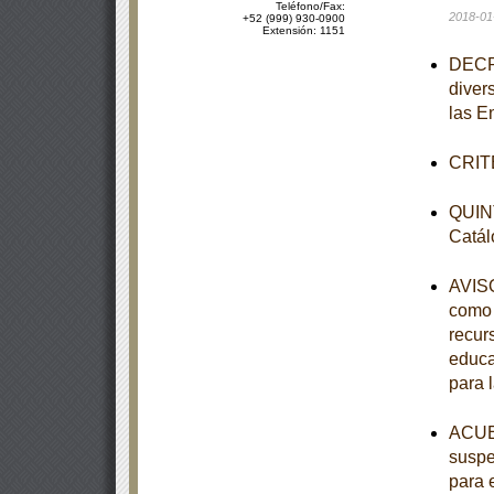
Teléfono/Fax:
2018-01
+52 (999) 930-0900
Extensión: 1151
DECRE
diver
las E
CRITE
QUINT
Catál
AVISO
como 
recur
educa
para 
ACUER
suspe
para 