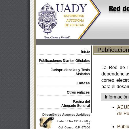
Publicacione
Inicio
Publicaciones Diarios Oficiales
La Red de In
Jurisprudencias y Tesis
dependencia
Aisladas
correo electr
Enlaces
para el desar
Otros enlaces
Información
Página del
Abogado General
ACUER
de Po
Dirección de Asuntos Jurídicos
Calle 57 No 491 A x 60 y
62
Publi
Col. Centro, C.P. 97000