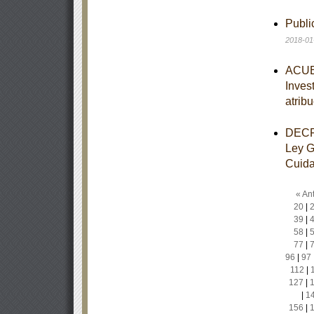
Publ
2018-01
ACUER
Inves
atrib
DECRE
Ley G
Cuidad
« Ant
20
|
39
|
58
|
77
|
96
|
97
112
|
127
|
|
1
156
|