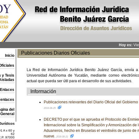
Hoy es:
Vie
Publicaciones Diarios Oficiales
Inicio
ficiales
La Red de Información Jurídica Benito Juárez García, envía a
 y Tesis
Universidad Autónoma de Yucatán, mediante correo electrónico,
Aisladas
actual que pueda ser útil para el desarrollo de sus actividades.
Enlaces
Información
 enlaces
Publicaciones relevantes del Diario Oficial del Gobiern
2018-08-29
gina del
General
DECRETO por el que se aprueba el Protocolo de Enmie
Jurídicos
Internacional sobre la Simplificación y Armonización de
Aduaneros, hecho en Bruselas el veintiséis de junio de 
1 A x 60 y
62
nueve.
2018-08-21
C.P. 97000