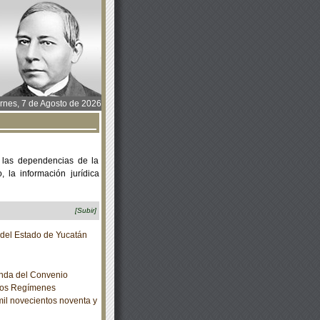
rnes, 7 de Agosto de 2026
 las dependencias de la
 la información jurídica
[Subir]
o del Estado de Yucatán
nda del Convenio
 los Regímenes
mil novecientos noventa y