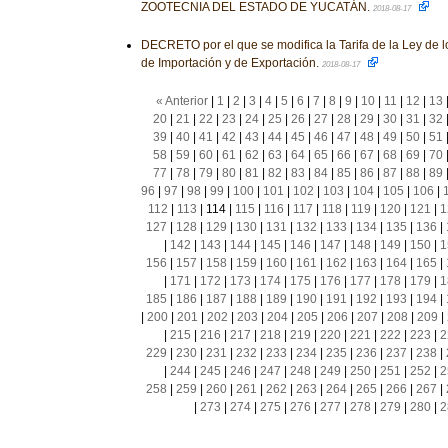
ZOOTECNIA DEL ESTADO DE YUCATÁN.
2018-08-17
DECRETO por el que se modifica la Tarifa de la Ley de 
de Importación y de Exportación.
2018-08-17
« Anterior
|
1
|
2
|
3
|
4
|
5
|
6
|
7
|
8
|
9
|
10
|
11
|
12
|
13
20
|
21
|
22
|
23
|
24
|
25
|
26
|
27
|
28
|
29
|
30
|
31
|
32
39
|
40
|
41
|
42
|
43
|
44
|
45
|
46
|
47
|
48
|
49
|
50
|
51
58
|
59
|
60
|
61
|
62
|
63
|
64
|
65
|
66
|
67
|
68
|
69
|
70
77
|
78
|
79
|
80
|
81
|
82
|
83
|
84
|
85
|
86
|
87
|
88
|
89
96
|
97
|
98
|
99
|
100
|
101
|
102
|
103
|
104
|
105
|
106
|
112
|
113
|
114
|
115
|
116
|
117
|
118
|
119
|
120
|
121
|
1
127
|
128
|
129
|
130
|
131
|
132
|
133
|
134
|
135
|
136
|
|
142
|
143
|
144
|
145
|
146
|
147
|
148
|
149
|
150
|
1
156
|
157
|
158
|
159
|
160
|
161
|
162
|
163
|
164
|
165
|
|
171
|
172
|
173
|
174
|
175
|
176
|
177
|
178
|
179
|
1
185
|
186
|
187
|
188
|
189
|
190
|
191
|
192
|
193
|
194
|
|
200
|
201
|
202
|
203
|
204
|
205
|
206
|
207
|
208
|
209
|
|
215
|
216
|
217
|
218
|
219
|
220
|
221
|
222
|
223
|
2
229
|
230
|
231
|
232
|
233
|
234
|
235
|
236
|
237
|
238
|
|
244
|
245
|
246
|
247
|
248
|
249
|
250
|
251
|
252
|
2
258
|
259
|
260
|
261
|
262
|
263
|
264
|
265
|
266
|
267
|
|
273
|
274
|
275
|
276
|
277
|
278
|
279
|
280
|
2