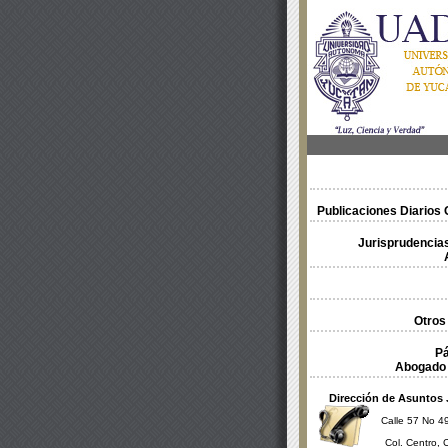
Publicaciones Diarios O
Jurisprudencias
Otros
Pá
Abogado 
Dirección de Asuntos 
Calle 57 No 49
Col. Centro, 