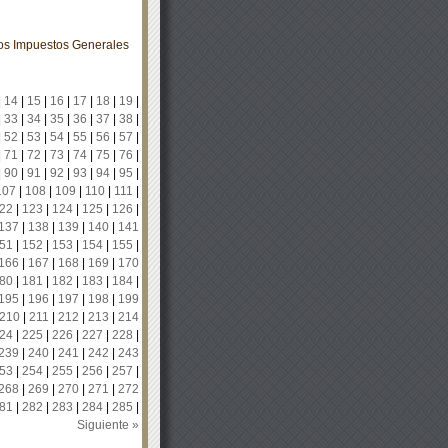
los Impuestos Generales
|
14
|
15
|
16
|
17
|
18
|
19
|
|
33
|
34
|
35
|
36
|
37
|
38
|
|
52
|
53
|
54
|
55
|
56
|
57
|
|
71
|
72
|
73
|
74
|
75
|
76
|
|
90
|
91
|
92
|
93
|
94
|
95
|
107
|
108
|
109
|
110
|
111
|
22
|
123
|
124
|
125
|
126
|
137
|
138
|
139
|
140
|
141
51
|
152
|
153
|
154
|
155
|
166
|
167
|
168
|
169
|
170
80
|
181
|
182
|
183
|
184
|
195
|
196
|
197
|
198
|
199
210
|
211
|
212
|
213
|
214
24
|
225
|
226
|
227
|
228
|
239
|
240
|
241
|
242
|
243
53
|
254
|
255
|
256
|
257
|
268
|
269
|
270
|
271
|
272
81
|
282
|
283
|
284
|
285
|
Siguiente »