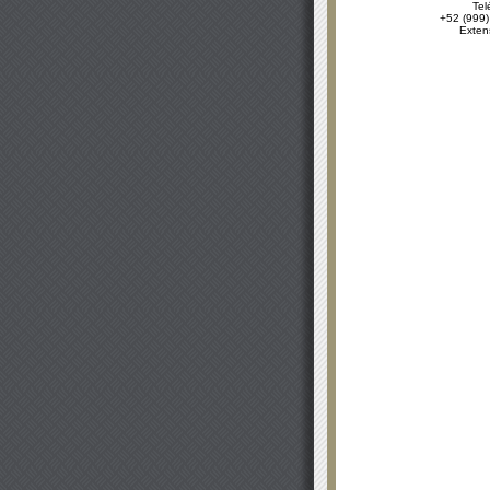
Tel
+52 (999)
Exten