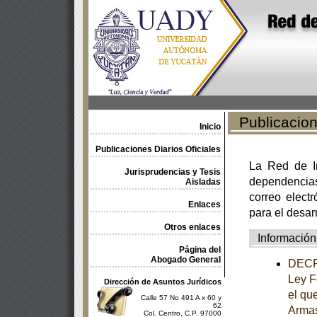
Publicacione
Inicio
Publicaciones Diarios Oficiales
La Red de In
Jurisprudencias y Tesis
dependencia
Aisladas
correo electr
Enlaces
para el desar
Otros enlaces
Información
Página del
Abogado General
DECRE
Ley F
Dirección de Asuntos Jurídicos
el qu
Calle 57 No 491 A x 60 y
62
Armas
Col. Centro, C.P. 97000