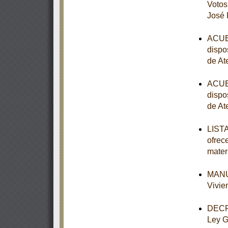
Votos
José 
ACUER
dispo
de At
ACUER
dispo
de At
LISTA
ofrec
mater
MANUA
Vivie
DECRE
Ley G