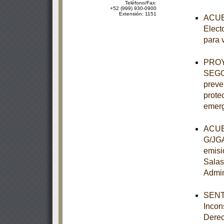
Teléfono/Fax:
+52 (999) 930-0900
Extensión: 1151
ACUER
Elect
para 
PROY
SEGOB
preve
protec
emerg
ACUER
G/JGA
emisi
Salas
Admin
SENTE
Incon
Derec