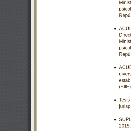
Minis
psico
Repúb
ACUER
Direc
Minis
psico
Repúb
ACUER
diver
estab
(SIIE)
Tesis
juris
SUPL
2015