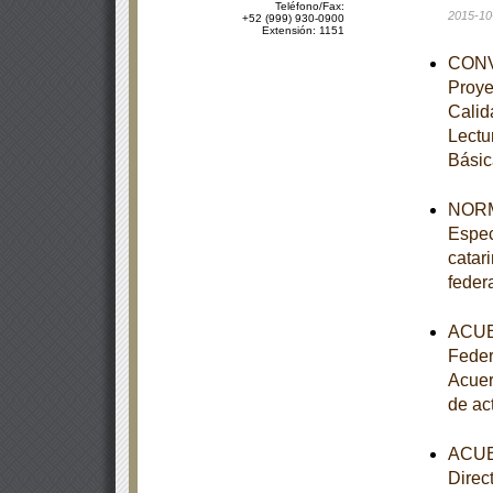
Teléfono/Fax:
2015-10
+52 (999) 930-0900
Extensión: 1151
CONVE
Proye
Calid
Lectu
Básic
NORM
Espec
catar
feder
ACUER
Feder
Acuer
de ac
ACUER
Direc