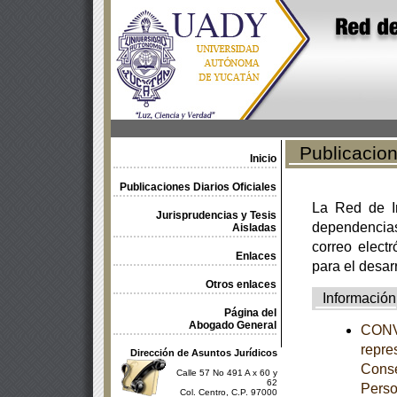
Publicacione
Inicio
Publicaciones Diarios Oficiales
La Red de In
Jurisprudencias y Tesis
dependencia
Aisladas
correo electr
Enlaces
para el desar
Otros enlaces
Información
Página del
Abogado General
CONVO
repres
Dirección de Asuntos Jurídicos
Conse
Calle 57 No 491 A x 60 y
62
Perso
Col. Centro, C.P. 97000