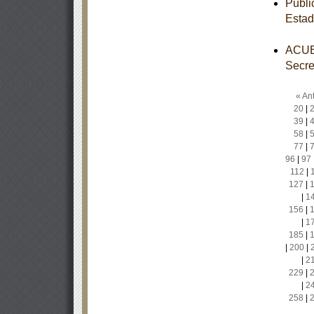
Publi
Estad
ACUER
Secre
« Ant
20
|
39
|
58
|
77
|
96
|
97
112
|
127
|
|
1
156
|
|
1
185
|
|
200
|
|
2
229
|
|
2
258
|