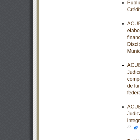
Publi
Crédi
ACUER
elabo
finan
Disci
Munic
ACUER
Judic
compet
de fu
feder
ACUER
Judica
integ
27