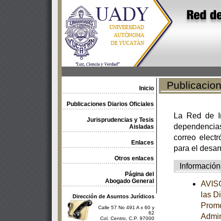
Publicacione
Inicio
Publicaciones Diarios Oficiales
La Red de In
Jurisprudencias y Tesis
dependencia
Aisladas
correo electr
Enlaces
para el desar
Otros enlaces
Información
Página del
Abogado General
AVISO
las D
Dirección de Asuntos Jurídicos
Promo
Calle 57 No 491 A x 60 y
62
Admin
Col. Centro, C.P. 97000