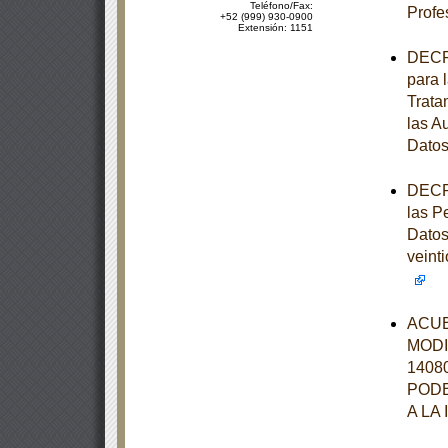
Teléfono/Fax:
Profe
+52 (999) 930-0900
Extensión: 1151
DECRE
para 
Trata
las A
Datos
DECRE
las P
Datos
veint
ACUE
MODI
1408
PODE
A LA