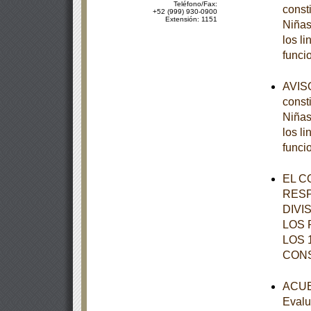
Teléfono/Fax:
const
+52 (999) 930-0900
Extensión: 1151
Niñas
los l
funci
AVISO
const
Niñas
los l
funci
EL C
RESP
DIVI
LOS 
LOS 
CON
ACUER
Evalu