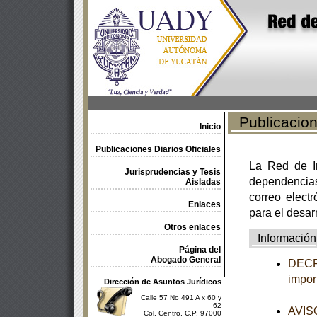
Publicacione
Inicio
Publicaciones Diarios Oficiales
La Red de In
Jurisprudencias y Tesis
dependencia
Aisladas
correo electr
Enlaces
para el desar
Otros enlaces
Información
Página del
Abogado General
DECRE
impor
Dirección de Asuntos Jurídicos
Calle 57 No 491 A x 60 y
62
AVISO
Col. Centro, C.P. 97000