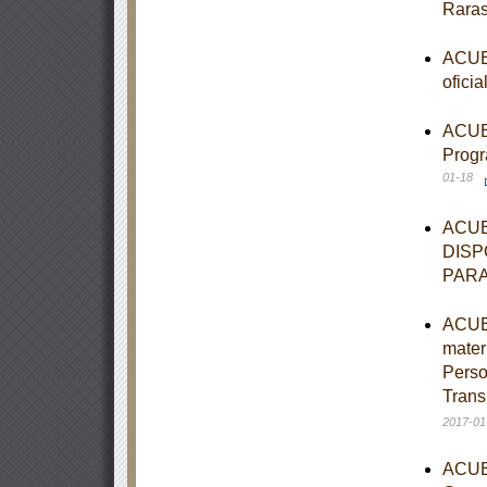
Rara
ACUER
ofici
ACUER
Progr
01-18
ACUE
DISP
PARA
ACUER
mater
Perso
Trans
2017-01
ACUER