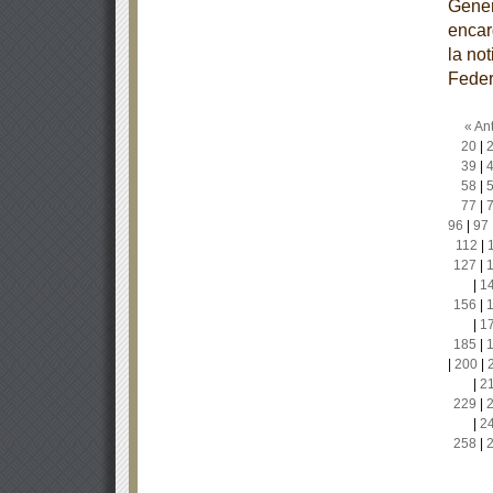
Gener
encar
la no
Feder
« Ant
20
|
39
|
58
|
77
|
96
|
97
112
|
127
|
|
1
156
|
|
1
185
|
|
200
|
|
2
229
|
|
2
258
|