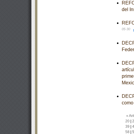
REFOR
del I
REFOR
05-30
DECRE
Feder
DECRE
artícu
prime
Mexic
DECRE
como 
« Ant
20
|
39
|
58
|