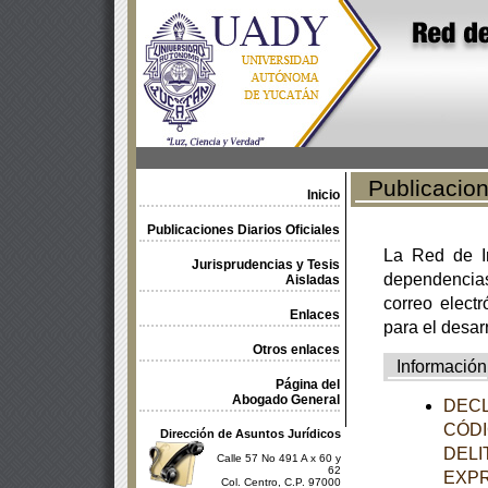
Publicacione
Inicio
Publicaciones Diarios Oficiales
La Red de In
Jurisprudencias y Tesis
dependencia
Aisladas
correo electr
Enlaces
para el desar
Otros enlaces
Información
Página del
Abogado General
DECL
CÓDI
Dirección de Asuntos Jurídicos
DELI
Calle 57 No 491 A x 60 y
62
EXPR
Col. Centro, C.P. 97000