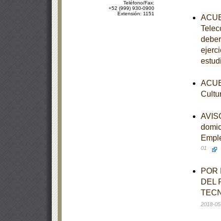
Teléfono/Fax:
+52 (999) 930-0900
Extensión: 1151
ACUER
Telec
deber
ejerc
estud
ACUER
Cultu
AVISO
domic
Emple
01
POR 
DEL 
TECN
2018-05