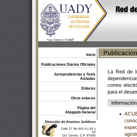
Publicacione
Inicio
Publicaciones Diarios Oficiales
La Red de In
Jurisprudencias y Tesis
dependencia
Aisladas
correo electr
Enlaces
para el desar
Otros enlaces
Información
Página del
Abogado General
ACUER
conoc
Dirección de Asuntos Jurídicos
exped
Calle 57 No 491 A x 60 y
62
agost
Col. Centro, C.P. 97000