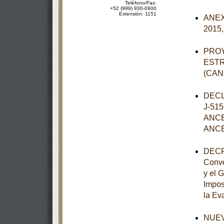
Teléfono/Fax:
+52 (999) 930-0900
Extensión: 1151
ANEXO
2015,
PROY
ESTR
(CAN
DECL
J-51
ANCE
ANCE
DECRE
Conve
y el 
Impos
la Eva
NUEVO