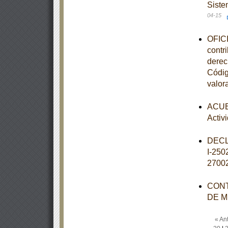
Siste
04-15
OFICI
contr
derec
Códig
valor
ACUER
Activ
DECL
I-25
2700
CONT
DE M
« Ant