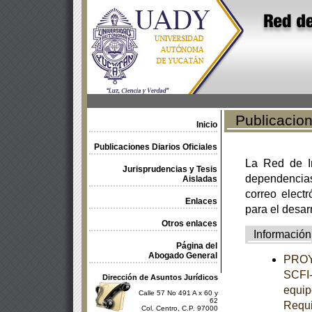
Publicacione
Inicio
Publicaciones Diarios Oficiales
La Red de In
Jurisprudencias y Tesis
dependencia
Aisladas
correo electr
Enlaces
para el desar
Otros enlaces
Información
Página del
Abogado General
PROY
SCFI-
Dirección de Asuntos Jurídicos
equip
Calle 57 No 491 A x 60 y
62
Requi
Col. Centro, C.P. 97000