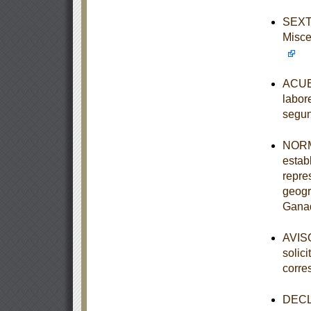
SEXTA
Misce
ACUER
labor
segun
NORM
establ
repre
geogr
Ganad
AVISO
solic
corre
DECLA