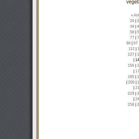
veget
« Ant
20
|
39
|
58
|
77
|
96
|
97
112
|
127
|
|
1
156
|
|
1
185
|
|
200
|
|
2
229
|
|
2
258
|