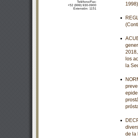
Teléfono/Fax:
1998)
+52 (999) 930-0900
Extensión: 1151
REGLA
(Cont
ACUER
gener
2018,
los a
la Se
NORMA
preve
epide
prost
próst
DECRE
diver
de la