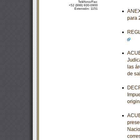
Teléfono/Fax:
+52 (999) 930-0900
Extensión: 1151
ANEXO
para 
REGLA
ACUER
Judic
las á
de sa
DECRE
Impue
origi
ACUER
prese
Nacio
corre