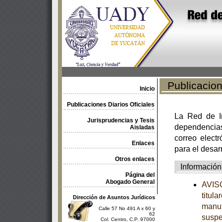
Publicacione
Inicio
Publicaciones Diarios Oficiales
La Red de In
Jurisprudencias y Tesis
dependencia
Aisladas
correo electr
Enlaces
para el desar
Otros enlaces
Información
Página del
Abogado General
AVISO
titul
Dirección de Asuntos Jurídicos
manuf
Calle 57 No 491 A x 60 y
62
suspe
Col. Centro, C.P. 97000