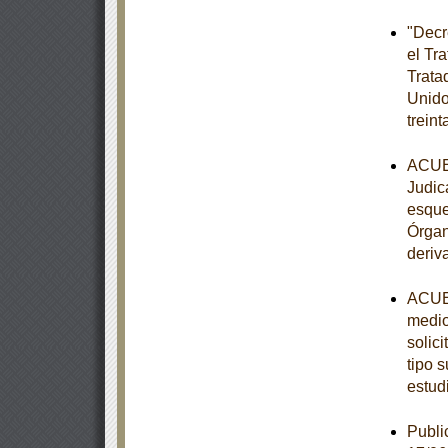
"Decr
el Tr
Trata
Unido
trein
ACUER
Judic
esque
Órgan
deriv
ACUER
medio
solic
tipo s
estud
Publi