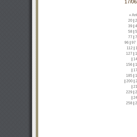
17/0
« Ant
20
|
39
|
58
|
77
|
96
|
97
112
|
127
|
|
1
156
|
|
1
185
|
|
200
|
|
2
229
|
|
2
258
|