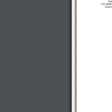
Tel
+52 (999)
Exten