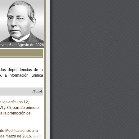
ves, 6 de Agosto de 2026
 las dependencias de la
 la información jurídica
[Subir]
los artículos 12,
VI y 35, párrafo primero
ra la promoción de
de Modificaciones a la
3 de marzo de 2015.
2015-03-