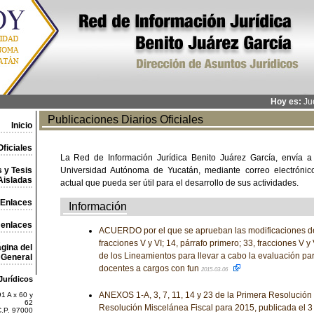
Hoy es:
Jue
Publicaciones Diarios Oficiales
Inicio
ficiales
La Red de Información Jurídica Benito Juárez García, envía a
 y Tesis
Universidad Autónoma de Yucatán, mediante correo electrónico,
Aisladas
actual que pueda ser útil para el desarrollo de sus actividades.
Enlaces
Información
 enlaces
ACUERDO por el que se aprueban las modificaciones de 
fracciones V y VI; 14, párrafo primero; 33, fracciones V y 
gina del
de los Lineamientos para llevar a cabo la evaluación pa
General
docentes a cargos con fun
2015-03-06
Jurídicos
ANEXOS 1-A, 3, 7, 11, 14 y 23 de la Primera Resolución 
1 A x 60 y
62
Resolución Miscelánea Fiscal para 2015, publicada el 
C.P. 97000