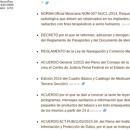
éfono/Fax:
06
 930-0900
sión: 1151
NORMA Oficial Mexicana NOM-007-NUCL-2014, Requeri
radiológica que deben ser observados en los implantes
radiactivo con fines terapéuticos a seres humanos.
2015-03
DECRETO por el que se reforman, adicionan y derogan 
del Reglamento de Pasaportes y del Documento de Ident
REGLAMENTO de la Ley de Navegación y Comercio Mar
ACUERDO General 1/2015 del Pleno del Consejo de la J
crea el Centro de Justicia Penal Federal en el Estado d
Edición 2014 del Cuadro Básico y Catálogo de Medicame
Tercera Sección)
2015-03-02
ACUERDO por el que se dan a conocer la serie de leye
pictogramas, mensajes sanitarios e información que debe
paquetes de productos del tabaco y en todo empaquetad
de los mismos a partir del 24 d
2015-03-02
ACUERDO ACT-PUB/11/02/2015.04, del Pleno del Institut
Información y Protección de Datos, por el que se instruy