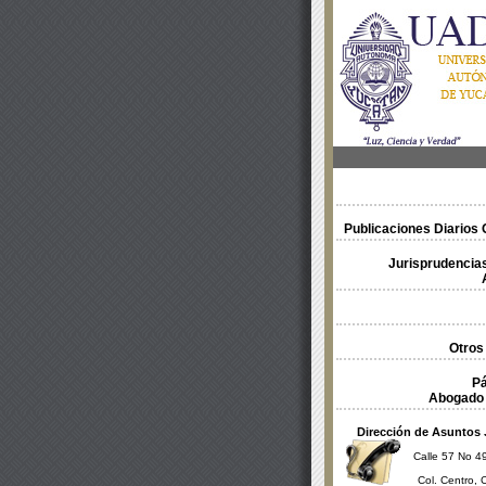
Publicaciones Diarios O
Jurisprudencias
Otros
Pá
Abogado 
Dirección de Asuntos 
Calle 57 No 49
Col. Centro, 