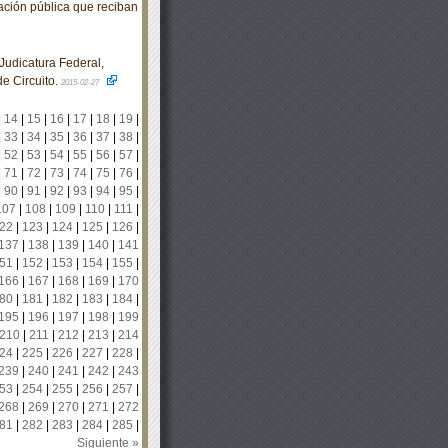
mación pública que reciban
udicatura Federal,
de Circuito.
2015-02-27
|
14
|
15
|
16
|
17
|
18
|
19
|
|
33
|
34
|
35
|
36
|
37
|
38
|
|
52
|
53
|
54
|
55
|
56
|
57
|
|
71
|
72
|
73
|
74
|
75
|
76
|
|
90
|
91
|
92
|
93
|
94
|
95
|
107
|
108
|
109
|
110
|
111
|
22
|
123
|
124
|
125
|
126
|
137
|
138
|
139
|
140
|
141
51
|
152
|
153
|
154
|
155
|
166
|
167
|
168
|
169
|
170
80
|
181
|
182
|
183
|
184
|
195
|
196
|
197
|
198
|
199
210
|
211
|
212
|
213
|
214
24
|
225
|
226
|
227
|
228
|
239
|
240
|
241
|
242
|
243
53
|
254
|
255
|
256
|
257
|
268
|
269
|
270
|
271
|
272
81
|
282
|
283
|
284
|
285
|
Siguiente »