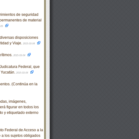
mientos de seguridad
 permanentes de material
-05
diversas disposiciones
idad y Viaje.
2015-03-04
ítimos.
2015-03-04
udicatura Federal, que
e Yucatán.
2015-03-04
ntos. (Continúa en la
ndas, imágenes,
rá figurar en todos los
o y etiquetado externo
o Federal de Acceso a la
e a los sujetos obligados