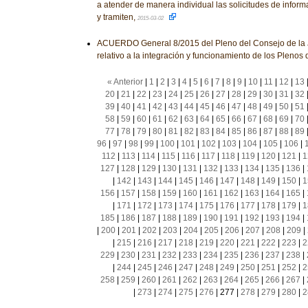
a atender de manera individual las solicitudes de infor
y tramiten,
2015-03-02
ACUERDO General 8/2015 del Pleno del Consejo de la J
relativo a la integración y funcionamiento de los Plenos 
« Anterior
|
1
|
2
|
3
|
4
|
5
|
6
|
7
|
8
|
9
|
10
|
11
|
12
|
13
20
|
21
|
22
|
23
|
24
|
25
|
26
|
27
|
28
|
29
|
30
|
31
|
32
39
|
40
|
41
|
42
|
43
|
44
|
45
|
46
|
47
|
48
|
49
|
50
|
51
58
|
59
|
60
|
61
|
62
|
63
|
64
|
65
|
66
|
67
|
68
|
69
|
70
77
|
78
|
79
|
80
|
81
|
82
|
83
|
84
|
85
|
86
|
87
|
88
|
89
96
|
97
|
98
|
99
|
100
|
101
|
102
|
103
|
104
|
105
|
106
|
112
|
113
|
114
|
115
|
116
|
117
|
118
|
119
|
120
|
121
|
1
127
|
128
|
129
|
130
|
131
|
132
|
133
|
134
|
135
|
136
|
|
142
|
143
|
144
|
145
|
146
|
147
|
148
|
149
|
150
|
1
156
|
157
|
158
|
159
|
160
|
161
|
162
|
163
|
164
|
165
|
|
171
|
172
|
173
|
174
|
175
|
176
|
177
|
178
|
179
|
1
185
|
186
|
187
|
188
|
189
|
190
|
191
|
192
|
193
|
194
|
|
200
|
201
|
202
|
203
|
204
|
205
|
206
|
207
|
208
|
209
|
|
215
|
216
|
217
|
218
|
219
|
220
|
221
|
222
|
223
|
2
229
|
230
|
231
|
232
|
233
|
234
|
235
|
236
|
237
|
238
|
|
244
|
245
|
246
|
247
|
248
|
249
|
250
|
251
|
252
|
2
258
|
259
|
260
|
261
|
262
|
263
|
264
|
265
|
266
|
267
|
|
273
|
274
|
275
|
276
|
277
|
278
|
279
|
280
|
2