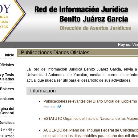
Hoy es:
Vie
Publicaciones Diarios Oficiales
Inicio
ficiales
La Red de Información Jurídica Benito Juárez García, envía a
 y Tesis
Universidad Autónoma de Yucatán, mediante correo electrónico,
Aisladas
actual que pueda ser útil para el desarrollo de sus actividades.
Enlaces
Información
 enlaces
Publicaciones relevantes del Diario Oficial del Gobiern
2017-12-04
gina del
General
ESTATUTO Orgánico del Instituto Nacional de las Mujer
Jurídicos
1 A x 60 y
ACUERDO del Pleno del Tribunal Federal de Conciliación 
62
se establecen los días inhábiles para el año dos mil die
C.P. 97000