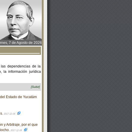
rnes, 7 de Agosto de 2026
 las dependencias de la
 la información jurídica
[Subir]
o del Estado de Yucatám
es.
2017-12-04
y Arbitraje, por el que
ciocho.
2017-12-04