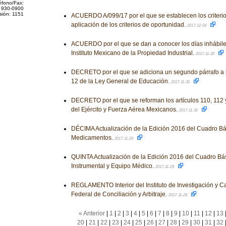
éfono/Fax:
 930-0900
sión: 1151
ACUERDO A/099/17 por el que se establecen los criterio
aplicación de los criterios de oportunidad.
2017-12-04
ACUERDO por el que se dan a conocer los días inhábile
Instituto Mexicano de la Propiedad Industrial.
2017-11-30
DECRETO por el que se adiciona un segundo párrafo a la f
12 de la Ley General de Educación.
2017-11-30
DECRETO por el que se reforman los artículos 110, 112 
del Ejército y Fuerza Aérea Mexicanos.
2017-11-30
DÉCIMA Actualización de la Edición 2016 del Cuadro Bá
Medicamentos.
2017-11-29
QUINTA Actualización de la Edición 2016 del Cuadro Bá
Instrumental y Equipo Médico.
2017-11-29
REGLAMENTO Interior del Instituto de Investigación y Ca
Federal de Conciliación y Arbitraje.
2017-11-28
« Anterior
|
1
|
2
|
3
|
4
|
5
|
6
|
7
|
8
|
9
|
10
|
11
|
12
|
13
20
|
21
|
22
|
23
|
24
|
25
|
26
|
27
|
28
|
29
|
30
|
31
|
32