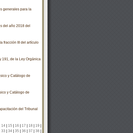
s generales para la
s del año 2018 del
racción III del artículo
y 191, de la Ley Orgánica
sico y Catálogo de
sico y Catálogo de
pacitación del Tribunal
|
14
|
15
|
16
|
17
|
18
|
19
|
|
33
|
34
|
35
|
36
|
37
|
38
|