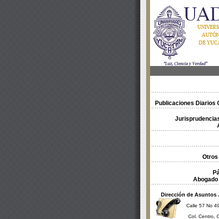
Publicaciones Diarios O
Jurisprudencias
Otros
Pá
Abogado 
Dirección de Asuntos 
Calle 57 No 49
Col. Centro, 