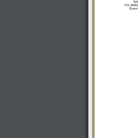
Tel
+52 (999)
Exten