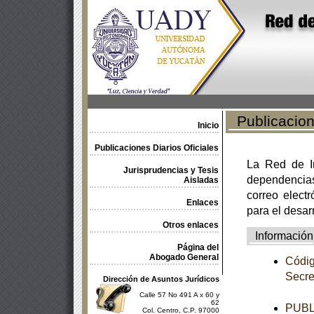
Publicacione
Inicio
Publicaciones Diarios Oficiales
La Red de In
Jurisprudencias y Tesis
dependencia
Aisladas
correo electr
Enlaces
para el desar
Otros enlaces
Información
Página del
Abogado General
Códig
Secre
Dirección de Asuntos Jurídicos
Calle 57 No 491 A x 60 y
62
PUBL
Col. Centro, C.P. 97000