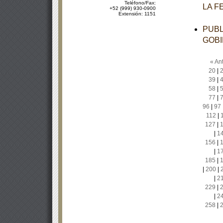
Teléfono/Fax:
LA F
+52 (999) 930-0900
Extensión: 1151
PUBL
GOBI
« Ant
20
|
39
|
58
|
77
|
96
|
97
112
|
127
|
|
1
156
|
|
1
185
|
|
200
|
|
2
229
|
|
2
258
|