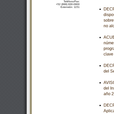
Teléfono/Fax:
+52 (999) 930-0900
Extensión: 1151
DECRE
dispo
sobre
no al
ACUER
númer
progr
clave
DECRE
del S
AVISO
del I
año 
DECRE
Aplic