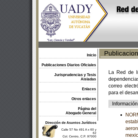
Publicacione
Inicio
Publicaciones Diarios Oficiales
La Red de In
Jurisprudencias y Tesis
dependencia
Aisladas
correo electr
Enlaces
para el desar
Otros enlaces
Información
Página del
Abogado General
NORM
estab
Dirección de Asuntos Jurídicos
aeron
Calle 57 No 491 A x 60 y
62
mexi
Col. Centro, C.P. 97000