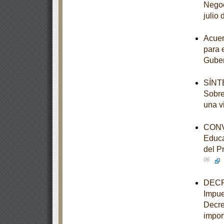
Negoc
julio
Acuer
para 
Guber
SÍNTE
Sobre
una v
CONVE
Educa
del P
06
DECRE
Impue
Decre
import