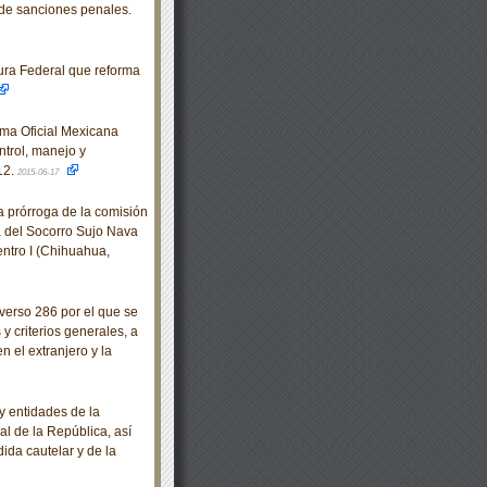
 de sanciones penales.
ra Federal que reforma
rma Oficial Mexicana
trol, manejo y
12.
2015-06-17
 prórroga de la comisión
 del Socorro Sujo Nava
ntro I (Chihuahua,
erso 286 por el que se
 criterios generales, a
n el extranjero y la
 entidades de la
l de la República, así
ida cautelar y de la