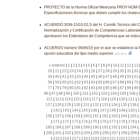
PROYECTO de la Norma Oficial Mexicana PROY-NOM-
Especificaciones técnicas que deben cumplir los chalec
ACUERDO SO/II-15/10.02,S del H. Comité Técnico del 
Normalización y Certificación de Competencias Laborale
aprobaron los Estándares de Competencia que se indic
ACUERDO número 06/06/15 por el que se establece la 
opción educativa del tipo medio superior.
2015-06-11
« Anterior
|
1
|
2
|
3
|
4
|
5
|
6
|
7
|
8
|
9
|
10
|
11
|
12
|
13
20
|
21
|
22
|
23
|
24
|
25
|
26
|
27
|
28
|
29
|
30
|
31
|
32
39
|
40
|
41
|
42
|
43
|
44
|
45
|
46
|
47
|
48
|
49
|
50
|
51
58
|
59
|
60
|
61
|
62
|
63
|
64
|
65
|
66
|
67
|
68
|
69
|
70
77
|
78
|
79
|
80
|
81
|
82
|
83
|
84
|
85
|
86
|
87
|
88
|
89
96
|
97
|
98
|
99
|
100
|
101
|
102
|
103
|
104
|
105
|
106
|
112
|
113
|
114
|
115
|
116
|
117
|
118
|
119
|
120
|
121
|
1
127
|
128
|
129
|
130
|
131
|
132
|
133
|
134
|
135
|
136
|
|
142
|
143
|
144
|
145
|
146
|
147
|
148
|
149
|
150
|
1
156
|
157
|
158
|
159
|
160
|
161
|
162
|
163
|
164
|
165
|
|
171
|
172
|
173
|
174
|
175
|
176
|
177
|
178
|
179
|
1
185
|
186
|
187
|
188
|
189
|
190
|
191
|
192
|
193
|
194
|
|
200
|
201
|
202
|
203
|
204
|
205
|
206
|
207
|
208
|
209
|
|
215
|
216
|
217
|
218
|
219
|
220
|
221
|
222
|
223
|
2