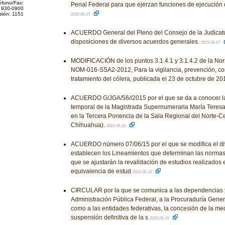
éfono/Fax:
Penal Federal para que ejerzan funciones de ejecución
 930-0900
sión: 1151
2015-06-17
ACUERDO General del Pleno del Consejo de la Judicatu
disposiciones de diversos acuerdos generales.
2015-06-17
MODIFICACIÓN de los puntos 3.1.4.1 y 3.1.4.2 de la No
NOM-016-SSA2-2012, Para la vigilancia, prevención, con
tratamiento del cólera, publicada el 23 de octubre de 20
ACUERDO G/JGA/56//2015 por el que se da a conocer la
temporal de la Magistrada Supernumeraria María Teresa
en la Tercera Ponencia de la Sala Regional del Norte-Ce
Chihuahua).
2015-06-16
ACUERDO número 07/06/15 por el que se modifica el div
establecen los Lineamientos que determinan las normas y
que se ajustarán la revalidación de estudios realizados e
equivalencia de estud
2015-06-15
CIRCULAR por la que se comunica a las dependencias y
Administración Pública Federal, a la Procuraduría Genera
como a las entidades federativas, la concesión de la med
suspensión definitiva de la s
2015-06-15