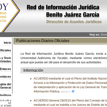
Hoy es:
Domi
Publicaciones Diarios Oficiales
Inicio
ficiales
La Red de Información Jurídica Benito Juárez García, envía a
 y Tesis
Universidad Autónoma de Yucatán, mediante correo electrónico,
Aisladas
actual que pueda ser útil para el desarrollo de sus actividades.
Enlaces
Información
 enlaces
ACUERDO mediante el cual el Pleno del Instituto Nacion
Acceso a la Información y Protección de Datos Personal
gina del
de interpretación y aplicación de la Ley General de Tran
General
Información Pública.
2015-06-17
Jurídicos
ACUERDO General 28/2015 del Pleno del Consejo de la 
1 A x 60 y
62
mediante el cual se habilita a los Jueces de Distrito de l
C.P. 97000