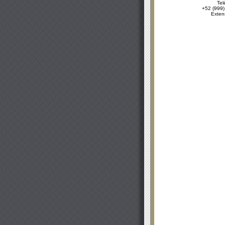
Tel
+52 (999)
Exten