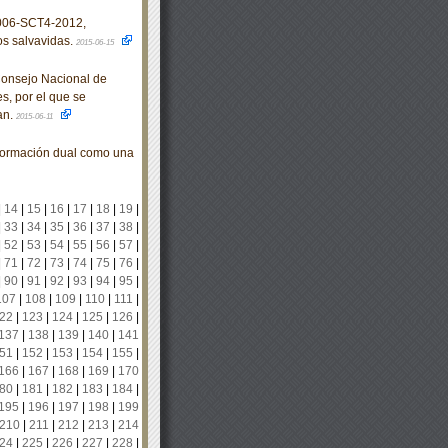
006-SCT4-2012,
os salvavidas.
2015-06-15
Consejo Nacional de
s, por el que se
an.
2015-06-11
formación dual como una
|
14
|
15
|
16
|
17
|
18
|
19
|
|
33
|
34
|
35
|
36
|
37
|
38
|
|
52
|
53
|
54
|
55
|
56
|
57
|
|
71
|
72
|
73
|
74
|
75
|
76
|
|
90
|
91
|
92
|
93
|
94
|
95
|
107
|
108
|
109
|
110
|
111
|
22
|
123
|
124
|
125
|
126
|
137
|
138
|
139
|
140
|
141
51
|
152
|
153
|
154
|
155
|
166
|
167
|
168
|
169
|
170
80
|
181
|
182
|
183
|
184
|
195
|
196
|
197
|
198
|
199
210
|
211
|
212
|
213
|
214
24
|
225
|
226
|
227
|
228
|