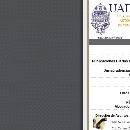
Publicaciones Diarios O
Jurisprudencias
Otros
Pá
Abogado 
Dirección de Asuntos 
Calle 57 No 49
Col. Centro, 