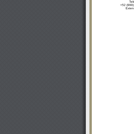
Tel
+52 (999)
Exten