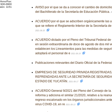
éfono/Fax:
 930-0900
sión: 1151
AVISO por el que se da a conocer el cambio de domicilio
del Bachillerato de la Secretaría de Educación Pública.
2
ACUERDO por el que se adscriben orgánicamente las un
que se refiere el Reglamento Interior de la Secretaría de
2021-08-20
ACUERDO dictado por el Pleno del Tribunal Federal de Co
en sesión extraordinaria de doce de agosto de dos mil ve
establecen los Lineamientos para las medidas de segur
adoptará el personal de e
2021-08-19
Publicaciones relevantes del Diario Oficial de la Federa
EMPRESAS DE SEGURIDAD PRIVADA REGISTRADAS,
REFRENDADAS ANTE LA SECRETARÍA DE SEGURIDA
ESTADO DE YUCATÁN.
2021-08-17
ACUERDO General 9/2021 del Pleno del Consejo de la J
reforma y adiciona el similar 21/2020, relativo a la rean
regreso escalonado en los órganos jurisdiccionales ante 
virus COVID-19, en re
2021-08-13