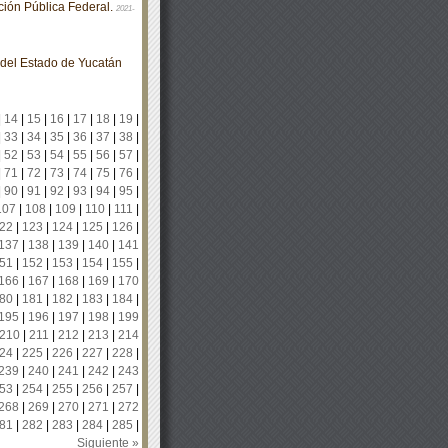
ión Pública Federal.
2021-
o del Estado de Yucatán
|
14
|
15
|
16
|
17
|
18
|
19
|
|
33
|
34
|
35
|
36
|
37
|
38
|
|
52
|
53
|
54
|
55
|
56
|
57
|
|
71
|
72
|
73
|
74
|
75
|
76
|
|
90
|
91
|
92
|
93
|
94
|
95
|
107
|
108
|
109
|
110
|
111
|
22
|
123
|
124
|
125
|
126
|
137
|
138
|
139
|
140
|
141
51
|
152
|
153
|
154
|
155
|
166
|
167
|
168
|
169
|
170
80
|
181
|
182
|
183
|
184
|
195
|
196
|
197
|
198
|
199
210
|
211
|
212
|
213
|
214
24
|
225
|
226
|
227
|
228
|
239
|
240
|
241
|
242
|
243
53
|
254
|
255
|
256
|
257
|
268
|
269
|
270
|
271
|
272
81
|
282
|
283
|
284
|
285
|
Siguiente »