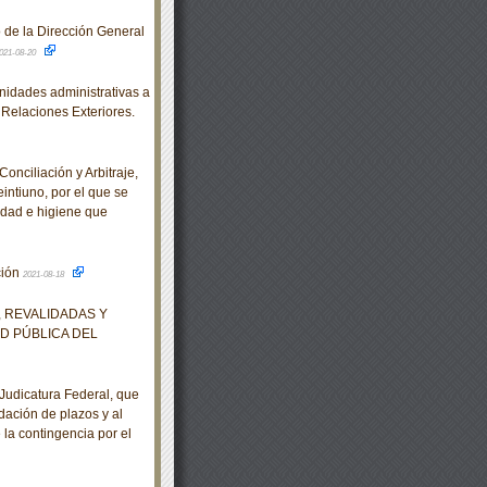
 de la Dirección General
021-08-20
idades administrativas a
 Relaciones Exteriores.
nciliación y Arbitraje,
intiuno, por el que se
idad e higiene que
ción
2021-08-18
 REVALIDADAS Y
D PÚBLICA DEL
udicatura Federal, que
udación de plazos y al
la contingencia por el