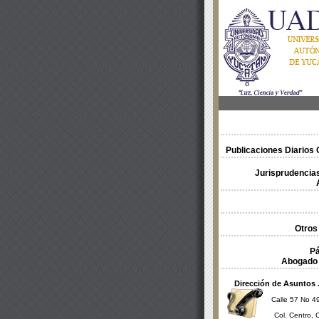
Publicaciones Diarios O
Jurisprudencias
Otros
Pá
Abogado 
Dirección de Asuntos 
Calle 57 No 49
Col. Centro, 