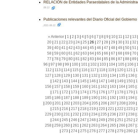
RELACIÓN de Entidades Paraestatales de la Administrac
08-13
Publicaciones relevantes del Diario Oficial del Gobiern
2021-08-12
« Anterior
|
1
|
2
|
3
|
4
|
5
|
6
|
7
|
8
|
9
|
10
|
11
|
12
|
13
20
|
21
|
22
|
23
|
24
|
25
|
26
|
27
|
28
|
29
|
30
|
31
|
32
39
|
40
|
41
|
42
|
43
|
44
|
45
|
46
|
47
|
48
|
49
|
50
|
51
58
|
59
|
60
|
61
|
62
|
63
|
64
|
65
|
66
|
67
|
68
|
69
|
70
77
|
78
|
79
|
80
|
81
|
82
|
83
|
84
|
85
|
86
|
87
|
88
|
89
96
|
97
|
98
|
99
|
100
|
101
|
102
|
103
|
104
|
105
|
106
|
112
|
113
|
114
|
115
|
116
|
117
|
118
|
119
|
120
|
121
|
1
127
|
128
|
129
|
130
|
131
|
132
|
133
|
134
|
135
|
136
|
|
142
|
143
|
144
|
145
|
146
|
147
|
148
|
149
|
150
|
1
156
|
157
|
158
|
159
|
160
|
161
|
162
|
163
|
164
|
165
|
|
171
|
172
|
173
|
174
|
175
|
176
|
177
|
178
|
179
|
1
185
|
186
|
187
|
188
|
189
|
190
|
191
|
192
|
193
|
194
|
|
200
|
201
|
202
|
203
|
204
|
205
|
206
|
207
|
208
|
209
|
|
215
|
216
|
217
|
218
|
219
|
220
|
221
|
222
|
223
|
2
229
|
230
|
231
|
232
|
233
|
234
|
235
|
236
|
237
|
238
|
|
244
|
245
|
246
|
247
|
248
|
249
|
250
|
251
|
252
|
2
258
|
259
|
260
|
261
|
262
|
263
|
264
|
265
|
266
|
267
|
|
273
|
274
|
275
|
276
|
277
|
278
|
279
|
280
|
2