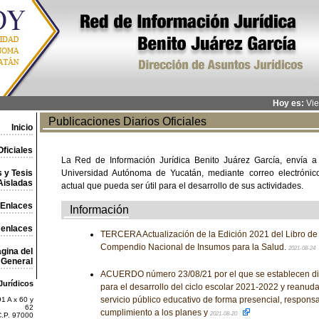
Hoy es:
Vie
Publicaciones Diarios Oficiales
Inicio
ficiales
La Red de Información Jurídica Benito Juárez García, envía a
 y Tesis
Universidad Autónoma de Yucatán, mediante correo electrónico,
Aisladas
actual que pueda ser útil para el desarrollo de sus actividades.
Enlaces
Información
 enlaces
TERCERA Actualización de la Edición 2021 del Libro d
Compendio Nacional de Insumos para la Salud.
2021-08-24
gina del
General
ACUERDO número 23/08/21 por el que se establecen di
Jurídicos
para el desarrollo del ciclo escolar 2021-2022 y reanuda
servicio público educativo de forma presencial, respons
1 A x 60 y
62
cumplimiento a los planes y
2021-08-20
C.P. 97000