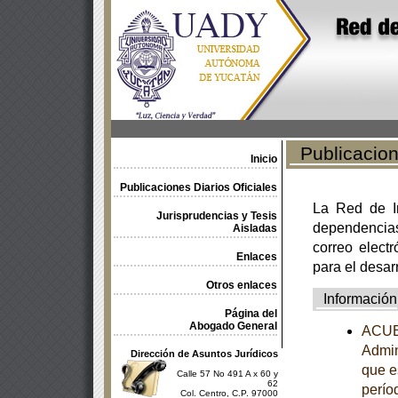
Publicacione
Inicio
Publicaciones Diarios Oficiales
La Red de In
Jurisprudencias y Tesis
dependencia
Aisladas
correo electr
Enlaces
para el desar
Otros enlaces
Información
Página del
Abogado General
ACUER
Admin
Dirección de Asuntos Jurídicos
que e
Calle 57 No 491 A x 60 y
62
perío
Col. Centro, C.P. 97000