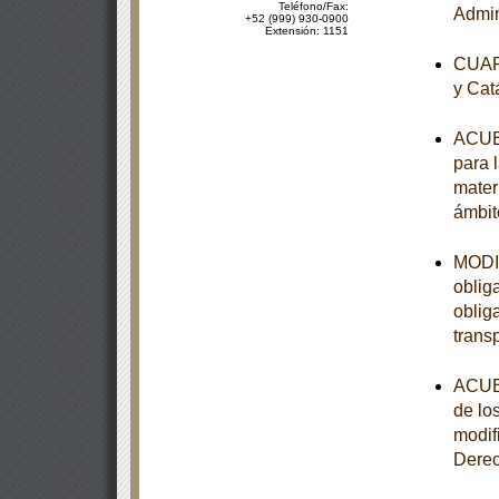
Teléfono/Fax:
Admin
+52 (999) 930-0900
Extensión: 1151
CUART
y Cat
ACUER
para 
mater
ámbit
MODIF
oblig
oblig
trans
ACUER
de lo
modif
Dere