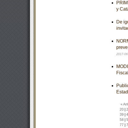
PRIME
y Cat
De ig
invit
NORMA
preve
2017-06
MODIF
Fisca
Publi
Esta
« Ant
20
|
39
|
58
|
77
|