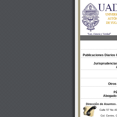
Publicaciones Diarios O
Jurisprudencias
Otros
Pá
Abogado 
Dirección de Asuntos 
Calle 57 No 49
Col. Centro, 