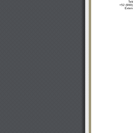
Tel
+52 (999)
Exten