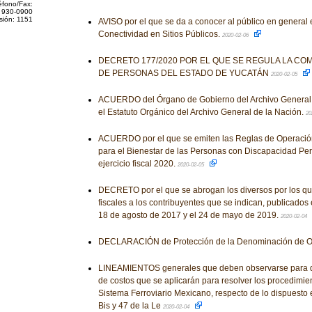
éfono/Fax:
 930-0900
sión: 1151
AVISO por el que se da a conocer al público en general
Conectividad en Sitios Públicos.
2020-02-06
DECRETO 177/2020 POR EL QUE SE REGULA LA CO
DE PERSONAS DEL ESTADO DE YUCATÁN
2020-02-05
ACUERDO del Órgano de Gobierno del Archivo General 
el Estatuto Orgánico del Archivo General de la Nación.
20
ACUERDO por el que se emiten las Reglas de Operació
para el Bienestar de las Personas con Discapacidad Pe
ejercicio fiscal 2020.
2020-02-05
DECRETO por el que se abrogan los diversos por los qu
fiscales a los contribuyentes que se indican, publicados e
18 de agosto de 2017 y el 24 de mayo de 2019.
2020-02-04
DECLARACIÓN de Protección de la Denominación de 
LINEAMIENTOS generales que deben observarse para de
de costos que se aplicarán para resolver los procedimie
Sistema Ferroviario Mexicano, respecto de lo dispuesto e
Bis y 47 de la Le
2020-02-04