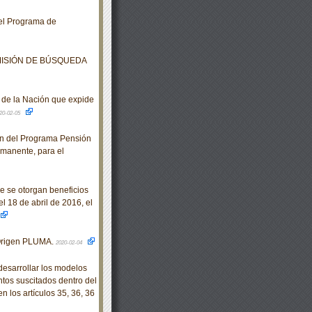
 el Programa de
MISIÓN DE BÚSQUEDA
de la Nación que expide
20-02-05
n del Programa Pensión
rmanente, para el
e se otorgan beneficios
l 18 de abril de 2016, el
Origen PLUMA.
2020-02-04
sarrollar los modelos
ntos suscitados dentro del
n los artículos 35, 36, 36