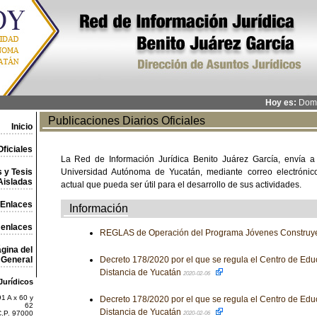
Hoy es:
Domi
Publicaciones Diarios Oficiales
Inicio
ficiales
La Red de Información Jurídica Benito Juárez García, envía a
 y Tesis
Universidad Autónoma de Yucatán, mediante correo electrónico,
Aisladas
actual que pueda ser útil para el desarrollo de sus actividades.
Enlaces
Información
 enlaces
REGLAS de Operación del Programa Jóvenes Construye
gina del
General
Decreto 178/2020 por el que se regula el Centro de Educ
Distancia de Yucatán
2020-02-06
Jurídicos
1 A x 60 y
Decreto 178/2020 por el que se regula el Centro de Educ
62
Distancia de Yucatán
C.P. 97000
2020-02-06