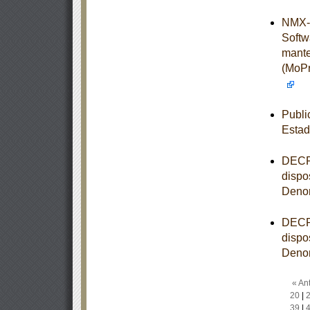
NMX-I
Softw
mante
(MoPr
Publi
Estad
DECRE
dispo
Denom
DECRE
dispo
Denom
« Ant
20
|
39
|