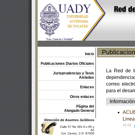
Publicacione
Inicio
Publicaciones Diarios Oficiales
La Red de In
Jurisprudencias y Tesis
dependencia
Aisladas
correo electr
Enlaces
para el desar
Otros enlaces
Información
Página del
Abogado General
ACUER
Linea
Dirección de Asuntos Jurídicos
10-03
Calle 57 No 491 A x 60 y
62
Col. Centro, C.P. 97000