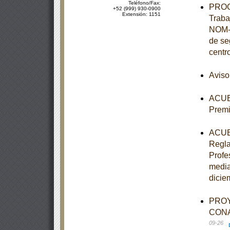
Teléfono/Fax:
PROCE
+52 (999) 930-0900
Extensión: 1151
Traba
NOM-0
de se
centr
Aviso
ACUER
Premi
ACUER
Regla
Profe
media
dicie
PROY
CONAG
09-26