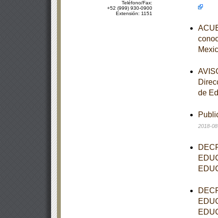
Teléfono/Fax:
+52 (999) 930-0900
Extensión: 1151
ACUER
conoce
Mexic
AVISO
Direc
de Ed
Publi
2018-08
DECR
EDUC
EDUC
DECR
EDUC
EDUC