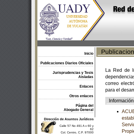
Publicacione
Inicio
Publicaciones Diarios Oficiales
La Red de In
Jurisprudencias y Tesis
dependencia
Aisladas
correo electr
Enlaces
para el desar
Otros enlaces
Información
Página del
Abogado General
ACUER
estab
Dirección de Asuntos Jurídicos
Servi
Calle 57 No 491 A x 60 y
62
Propi
Col. Centro, C.P. 97000