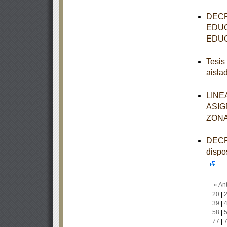
DECR
EDUC
EDUC
Tesis
aisla
LINE
ASIG
ZONA
DECRE
dispo
« Ant
20
|
39
|
58
|
77
|